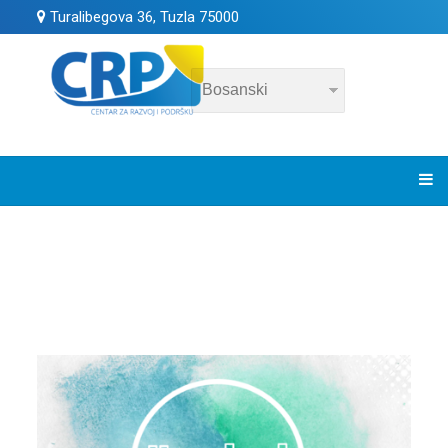
Turalibegova 36, Tuzla 75000
KONTAKT
EU4CAET GRANT ŠEMA ZA ENERGETSKU TRANZICIJU