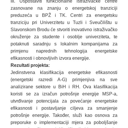
Uspostaviti funkcionalne istraživačke centre
zasnovane na znanju o energetskoj tranziciji
preduzeća u BPŽ i TK. Centri za energetsku
tranziciju pri Univerzitetu u Tuzli i Sveučilištu u
Slavonskom Brodu će stvoriti inovativno istraživačko
okruženje za studente i osoblje univerziteta, te
potaknuti saradnju s lokalnim kompanijama za
primjenu naprednih tehnologija energetske
efikasnosti i obnovljivih izvora energije.
Rezultati projekta:
Jedinstvena klasifikacija energetske efikasnosti
(energetski razredi A-G) primjenjiva na sve
analizirane sektore u BiH i RH. Ova klasifikacija
koristi se za izračun potrošnje energije MSP-a,
utvrđivanje potencijala za povećanje energetske
efikasnosti i postavljanje ciljeva za smanjenje
potrošnje energije. Također, služi kao osnova za
preporuke o implementaciji mjera za poboljšanje