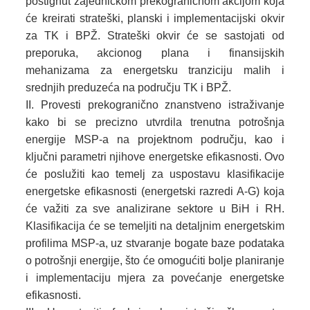
postignut zajedničkom prekograničnom akcijom koja
će kreirati strateški, planski i implementacijski okvir
za TK i BPŽ. Strateški okvir će se sastojati od
preporuka, akcionog plana i finansijskih
mehanizama za energetsku tranziciju malih i
srednjih preduzeća na području TK i BPŽ.
Provesti prekogranično znanstveno istraživanje
kako bi se precizno utvrdila trenutna potrošnja
energije MSP-a na projektnom području, kao i
ključni parametri njihove energetske efikasnosti. Ovo
će poslužiti kao temelj za uspostavu klasifikacije
energetske efikasnosti (energetski razredi A-G) koja
će važiti za sve analizirane sektore u BiH i RH.
Klasifikacija će se temeljiti na detaljnim energetskim
profilima MSP-a, uz stvaranje bogate baze podataka
o potrošnji energije, što će omogućiti bolje planiranje
i implementaciju mjera za povećanje energetske
efikasnosti.