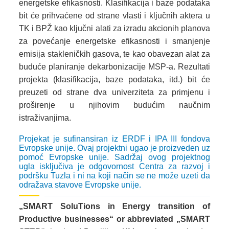
energetske efikasnosti. Klasifikacija i baze podataka
bit će prihvaćene od strane vlasti i ključnih aktera u
TK i BPŽ kao ključni alati za izradu akcionih planova
za povećanje energetske efikasnosti i smanjenje
emisija stakleničkih gasova, te kao obavezan alat za
buduće planiranje dekarbonizacije MSP-a. Rezultati
projekta (klasifikacija, baze podataka, itd.) bit će
preuzeti od strane dva univerziteta za primjenu i
proširenje u njihovim budućim naučnim
istraživanjima.
Projekat je sufinansiran iz ERDF i IPA III fondova
Evropske unije. Ovaj projektni ugao je proizveden uz
pomoć Evropske unije. Sadržaj ovog projektnog
ugla isključiva je odgovornost Centra za razvoj i
podršku Tuzla i ni na koji način se ne može uzeti da
odražava stavove Evropske unije.
„SMART SoluTions in Energy transition of
Productive businesses“ or abbreviated „SMART