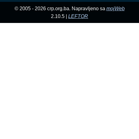
© 2005 - 2026 crp.org.ba. Napravljeno sa
mojWeb
2.10.5 |
LEFTOR