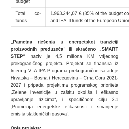
budget
Total co-
1.963.244,07 € (85% of the budget 
funds
and IPA III funds of the European Unio
„Pametna rješenja u energetskoj tranziciji
proizvodnih preduzeća“ ili skraćeno „SMART
STEP“
naziv je 4,5 miliona KM vrijednog
prekograničnog projekta. Projekat se finansira iz
Interreg VI-A IPA Programa prekogranične saradnje
Hrvatska – Bosna i Hercegovina – Crna Gora 2021-
2027 i pripada projektima programskog prioriteta
„Zelene investicije u zaštitu okoliša i efikasno
upravljanje rizicima“, i specifičnom cilju 2.1
„Promocija energetske efikasnosti i smanjenje
emisija stakleničkih gasova“.
Opis projekta: