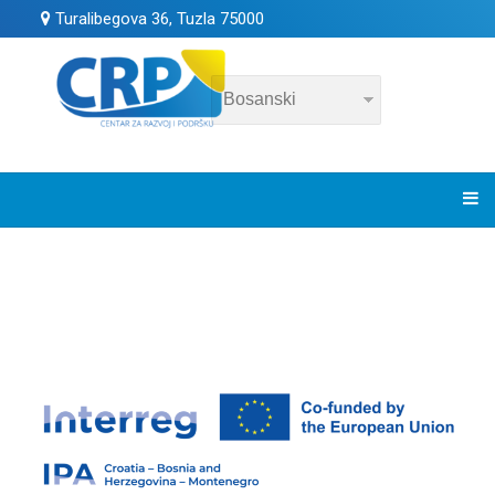
Turalibegova 36, Tuzla 75000