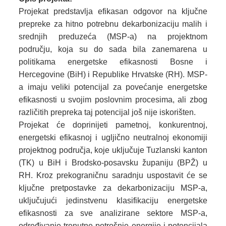
Projekat predstavlja efikasan odgovor na ključne
prepreke za hitno potrebnu dekarbonizaciju malih i
srednjih preduzeća (MSP-a) na projektnom
području, koja su do sada bila zanemarena u
politikama energetske efikasnosti Bosne i
Hercegovine (BiH) i Republike Hrvatske (RH). MSP-
a imaju veliki potencijal za povećanje energetske
efikasnosti u svojim poslovnim procesima, ali zbog
različitih prepreka taj potencijal još nije iskorišten.
Projekat će doprinijeti pametnoj, konkurentnoj,
energetski efikasnoj i ugljično neutralnoj ekonomiji
projektnog područja, koje uključuje Tuzlanski kanton
(TK) u BiH i Brodsko-posavsku županiju (BPŽ) u
RH. Kroz prekograničnu saradnju uspostavit će se
ključne pretpostavke za dekarbonizaciju MSP-a,
uključujući jedinstvenu klasifikaciju energetske
efikasnosti za sve analizirane sektore MSP-a,
određivanje trenutne potrošnje energije i potencijala