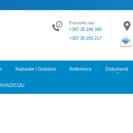
Pozovite nas
+387 35 248 340
+387 35 255 217
e
Nabavke I Grantovi
Reference
Dokumenti
RANZICIJU