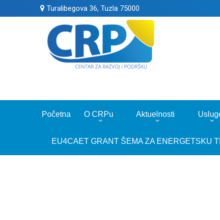
Turalibegova 36, Tuzla 75000
Početna
O CRPu
Aktuelnosti
Uslug
EU4CAET GRANT ŠEMA ZA ENERGETSKU T