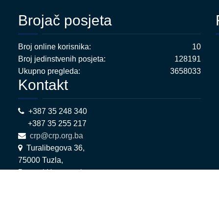
Brojač posjeta
Broj online korisnika:
10
Broj jedinstvenih posjeta:
128191
Ukupno pregleda:
3658033
Kontakt
+387 35 248 340
+387 35 255 217
crp@crp.org.ba
Turalibegova 36,
75000 Tuzla,
Bosna i Hercegovina
.10.5 |
LEFTOR