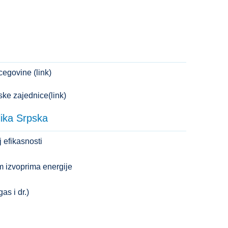
egovine (link)
ke zajednice(link)
lika Srpska
 efikasnosti
im izvoprima energije
as i dr.)