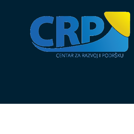
© 2005 - 2026 crp.org.ba. Napravljeno sa
mojWeb
2