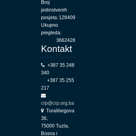
Broj
jedinstvenih
posjeta:
128409
Ukupno
pregleda:
3662428
Kontakt
+387 35 248
340
+387 35 255
217
crp@crp.org.ba
Turalibegova
36,
75000 Tuzla,
Bosna i