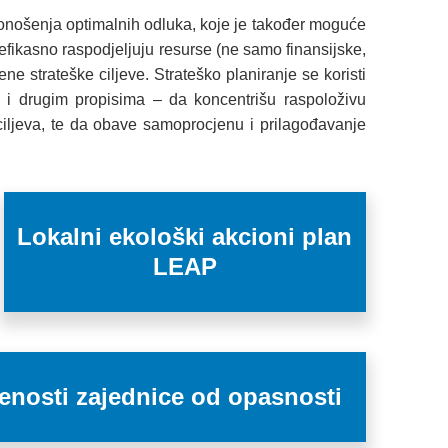
ju donošenja optimalnih odluka, koje je također moguće
, efikasno raspodjeljuju resurse (ne samo finansijske,
e strateške ciljeve. Strateško planiranje se koristi
 i drugim propisima – da koncentrišu raspoloživu
ih ciljeva, te da obave samoprocjenu i prilagođavanje
Lokalni ekološki akcioni plan
LEAP
enosti zajednice od opasnosti