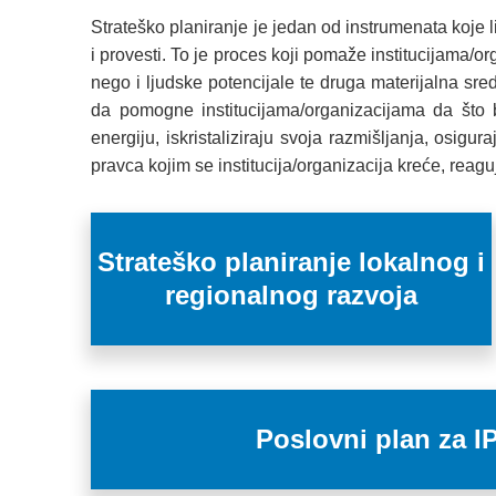
Strateško planiranje je jedan od instrumenata koje li
i provesti. To je proces koji pomaže institucijama/or
nego i ljudske potencijale te druga materijalna sre
da pomogne institucijama/organizacijama da što 
energiju, iskristaliziraju svoja razmišljanja, osigu
pravca kojim se institucija/organizacija kreće, reag
Strateško planiranje lokalnog i
regionalnog razvoja
Poslovni plan za 