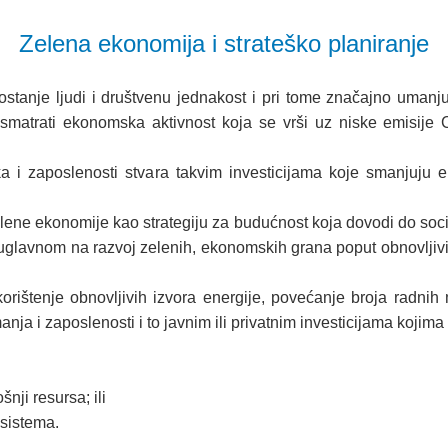
Zelena ekonomija i strateško planiranje
tanje ljudi i društvenu jednakost i pri tome značajno umanjuj
trati ekonomska aktivnost koja se vrši uz niske emisije CO
 i zaposlenosti stvara takvim investicijama koje smanjuju em
ene ekonomije kao strategiju za budućnost koja dovodi do socij
 uglavnom na razvoj zelenih, ekonomskih grana poput obnovljivi
rištenje obnovljivih izvora energije, povećanje broja radnih 
ja i zaposlenosti i to javnim ili privatnim investicijama kojima
nji resursa; ili
osistema.