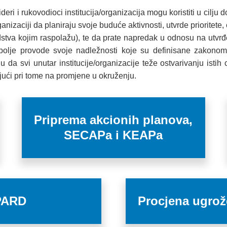
deri i rukovodioci institucija/organizacija mogu koristiti u cil
ganizaciji da planiraju svoje buduće aktivnosti, utvrde prioritete
dstva kojim raspolažu), te da prate napredak u odnosu na utvrđen
bolje provode svoje nadležnosti koje su definisane zakonom
raju da svi unutar institucije/organizacije teže ostvarivanju ist
ujući pri tome na promjene u okruženju.
Priprema akcionih planova,
SECAPa i KEAPa
IPARD
Procjena ugrož