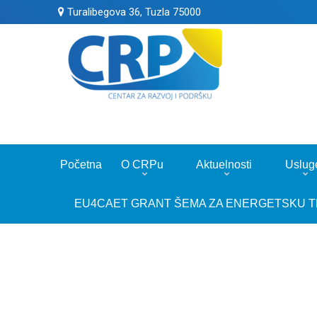
Turalibegova 36, Tuzla 75000
Početna
O CRPu
Aktuelnosti
Uslug
EU4CAET GRANT ŠEMA ZA ENERGETSKU T