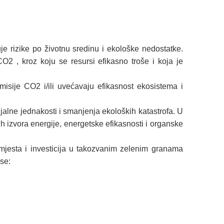
e rizike po životnu sredinu i ekološke nedostatke.
2 , kroz koju se resursi efikasno troše i koja je
isije CO2 i/ili uvećavaju efikasnost ekosistema i
alne jednakosti i smanjenja ekoloških katastrofa. U
h izvora energije, energetske efikasnosti i organske
mjesta i investicija u takozvanim zelenim granama
 se: