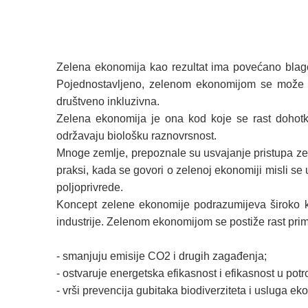
Zelena ekonomija kao rezultat ima povećano blagos
Pojednostavljeno, zelenom ekonomijom se može sma
društveno inkluzivna.
Zelena ekonomija je ona kod koje se rast dohotka
održavaju biološku raznovrsnost.
Mnoge zemlje, prepoznale su usvajanje pristupa zel
praksi, kada se govori o zelenoj ekonomiji misli se
poljoprivrede.
Koncept zelene ekonomije podrazumijeva široko ko
industrije. Zelenom ekonomijom se postiže rast priman
- smanjuju emisije CO2 i drugih zagađenja;
- ostvaruje energetska efikasnost i efikasnost u potroš
- vrši prevencija gubitaka biodiverziteta i usluga ek