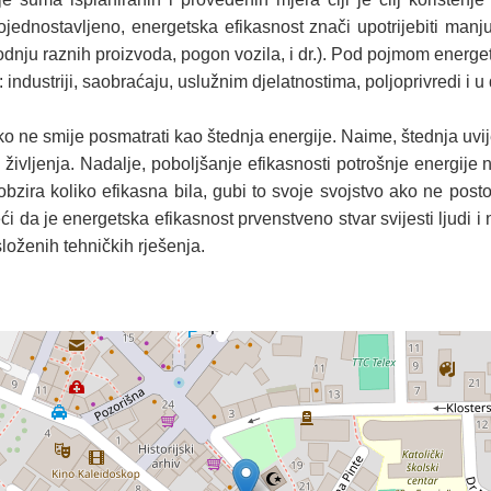
ednostavljeno, energetska efikasnost znači upotrijebiti manju
oizvodnju raznih proizvoda, pogon vozila, i dr.). Pod pojmom ene
 industriji, saobraćaju, uslužnim djelatnostima, poljoprivredi i 
ako ne smije posmatrati kao štednja energije. Naime, štednja uv
življenja. Nadalje, poboljšanje efikasnosti potrošnje energije
bzira koliko efikasna bila, gubi to svoje svojstvo ako ne postoj
i da je energetska efikasnost prvenstveno stvar svijesti ljudi 
složenih tehničkih rješenja.