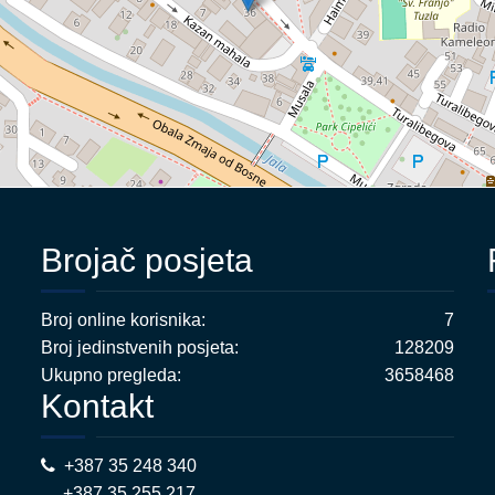
Brojač posjeta
Broj online korisnika:
7
Broj jedinstvenih posjeta:
128209
Ukupno pregleda:
3658468
Kontakt
+387 35 248 340
+387 35 255 217