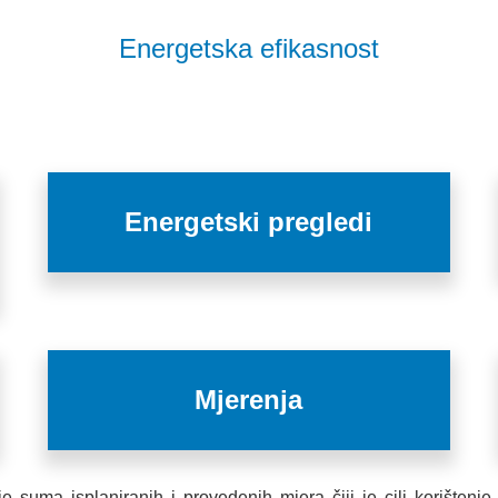
Energetska efikasnost
Energetski pregledi
Mjerenja
 je suma isplaniranih i provedenih mjera čiji je cilj korišten