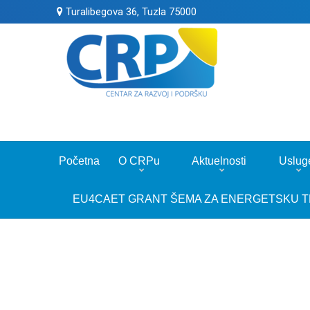
Turalibegova 36, Tuzla 75000
Početna
O CRPu
Aktuelnosti
Uslug
EU4CAET GRANT ŠEMA ZA ENERGETSKU T