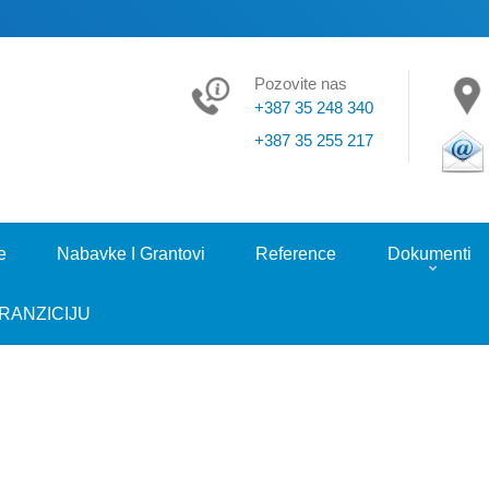
Pozovite nas
+387 35 248 340
+387 35 255 217
e
Nabavke I Grantovi
Reference
Dokumenti
RANZICIJU