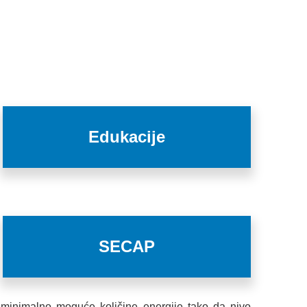
Edukacije
SECAP
je minimalno moguće količine energije tako da nivo