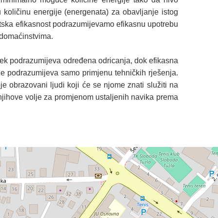
 količinu energije (energenata) za obavljanje istog
rgetska efikasnost podrazumijevamo efikasnu upotrebu
u domaćinstvima.
ijek podrazumijeva određena odricanja, dok efikasna
 ne podrazumijeva samo primjenu tehničkih rješenja.
e obrazovani ljudi koji će se njome znati služiti na
i njihove volje za promjenom ustaljenih navika prema