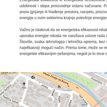
udobnosti i stopa proizvodnje ostanu sačuvane. Poj
posla (grijanje ili hlađenje prostora, rasvjetu, pr
energije u svim sektorima krajnje potrošnje energije:
Važno je istaknuti da se energetska efikasnost nik
uporaba energije nikada ne narušava uslove rada i 
Štoviše, svaka tehnologija i tehnička oprema, bez o
najefikasniji mogući način. Prema tome, može se reć
energetski efikasnijim rješenjima, negoli je to stvar 