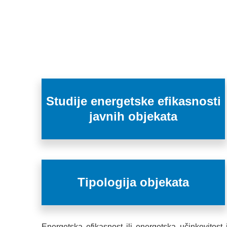
Studije energetske efikasnosti
javnih objekata
Tipologija objekata
Energetska efikasnost ili energetska učinkovitost