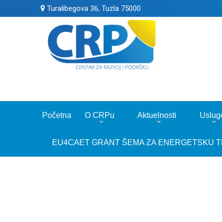
Turalibegova 36, Tuzla 75000
Početna
O CRPu
Aktuelnosti
Uslug
EU4CAET GRANT ŠEMA ZA ENERGETSKU T