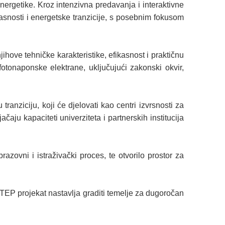
 energetike. Kroz intenzivna predavanja i interaktivne
kasnosti i energetske tranzicije, s posebnim fokusom
ihove tehničke karakteristike, efikasnost i praktičnu
tonaponske elektrane, uključujući zakonski okvir,
nziciju, koji će djelovati kao centri izvrsnosti za
aju kapaciteti univerziteta i partnerskih institucija
zovni i istraživački proces, te otvorilo prostor za
EP projekat nastavlja graditi temelje za dugoročan