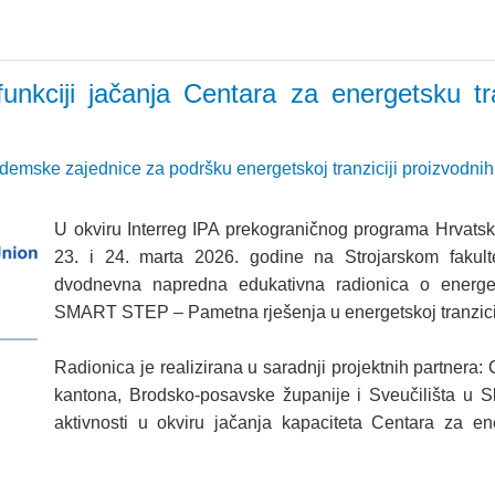
unkciji jačanja Centara za energetsku tr
akademske zajednice za podršku energetskoj tranziciji proizvodn
U okviru Interreg IPA prekograničnog programa Hrvat
23. i 24. marta 2026. godine na Strojarskom fakul
dvodnevna napredna edukativna radionica o energets
SMART STEP – Pametna rješenja u energetskoj tranzicij
Radionica je realizirana u saradnji projektnih partnera
kantona, Brodsko-posavske županije i Sveučilišta u S
aktivnosti u okviru jačanja kapaciteta Centara za ene