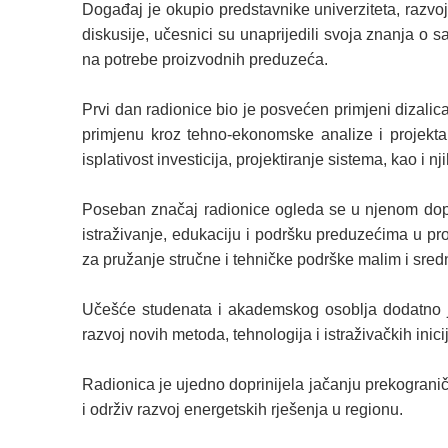
Događaj je okupio predstavnike univerziteta, razvojni
diskusije, učesnici su unaprijedili svoja znanja o 
na potrebe proizvodnih preduzeća.
Prvi dan radionice bio je posvećen primjeni dizalica
primjenu kroz tehno-ekonomske analize i projekta
isplativost investicija, projektiranje sistema, kao i 
Poseban značaj radionice ogleda se u njenom doprin
istraživanje, edukaciju i podršku preduzećima u proc
za pružanje stručne i tehničke podrške malim i sre
Učešće studenata i akademskog osoblja dodatno je p
razvoj novih metoda, tehnologija i istraživačkih inic
Radionica je ujedno doprinijela jačanju prekogran
i održiv razvoj energetskih rješenja u regionu.