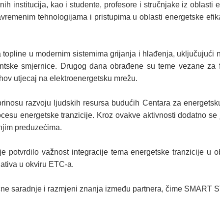
h institucija, kao i studente, profesore i stručnjake iz oblasti
savremenim tehnologijama i pristupima u oblasti energetske efi
 topline u modernim sistemima grijanja i hlađenja, uključujući nj
ntske smjernice. Drugog dana obrađene su teme vezane za fo
njihov utjecaj na elektroenergetsku mrežu.
osu razvoju ljudskih resursa budućih Centara za energetsku tra
esu energetske tranzicije. Kroz ovakve aktivnosti dodatno se jač
dnjim preduzećima.
otvrdilo važnost integracije tema energetske tranzicije u obra
ijativa u okviru ETC-a.
ične saradnje i razmjeni znanja između partnera, čime SMART ST