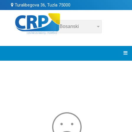
Turalibegova 36, Tuzla 75000
GALERIJA
VIDEO GALERIJA
KONTAKT
EU4CAET GRANT ŠEMA ZA ENERGETSKU TRANZICIJU