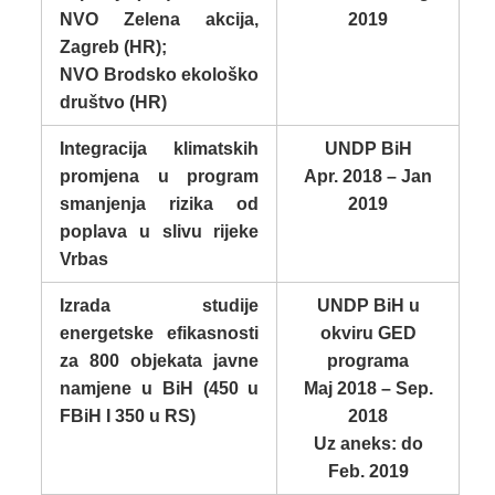
NVO Zelena akcija,
2019
Zagreb (HR);
NVO Brodsko ekološko
društvo (HR)
Integracija klimatskih
UNDP BiH
promjena u program
Apr. 2018 – Jan
smanjenja rizika od
2019
poplava u slivu rijeke
Vrbas
Izrada studije
UNDP BiH u
energetske efikasnosti
okviru GED
za 800 objekata javne
programa
namjene u BiH (450 u
Maj 2018 – Sep.
FBiH I 350 u RS)
2018
Uz aneks: do
Feb. 2019