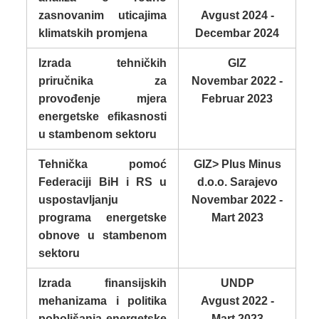
zasnovanim uticajima
Avgust 2024 -
klimatskih promjena
Decembar 2024
Izrada tehničkih
GIZ
priručnika za
Novembar 2022 -
provođenje mjera
Februar 2023
energetske efikasnosti
u stambenom sektoru
Tehnička pomoć
GIZ> Plus Minus
Federaciji BiH i RS u
d.o.o. Sarajevo
uspostavljanju
Novembar 2022 -
programa energetske
Mart 2023
obnove u stambenom
sektoru
Izrada finansijskih
UNDP
mehanizama i politika
Avgust 2022 -
poboljšanja energetske
Mart 2023