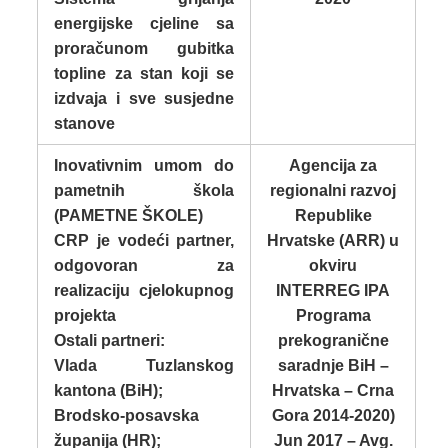
energijske cjeline sa
proračunom gubitka
topline za stan koji se
izdvaja i sve susjedne
stanove
Inovativnim umom do
Agencija za
pametnih škola
regionalni razvoj
(PAMETNE ŠKOLE)
Republike
CRP je vodeći partner,
Hrvatske (ARR) u
odgovoran za
okviru
realizaciju cjelokupnog
INTERREG IPA
projekta
Programa
Ostali partneri:
prekogranične
Vlada Tuzlanskog
saradnje BiH –
kantona (BiH);
Hrvatska – Crna
Brodsko-posavska
Gora 2014-2020)
županija (HR);
Jun 2017 – Avg.