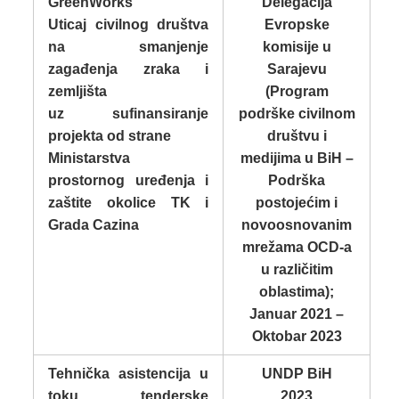
GreenWorks
Delegacija
Uticaj civilnog društva
Evropske
na smanjenje
komisije u
zagađenja zraka i
Sarajevu
zemljišta
(Program
uz sufinansiranje
podrške civilnom
projekta od strane
društvu i
Ministarstva
medijima u BiH –
prostornog uređenja i
Podrška
zaštite okolice TK i
postojećim i
Grada Cazina
novoosnovanim
mrežama OCD-a
u različitim
oblastima);
Januar 2021 –
Oktobar 2023
Tehnička asistencija u
UNDP BiH
toku tenderske
2023