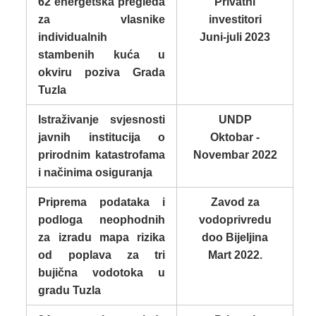
62 energetska pregleda
Privatni
za vlasnike
investitori
individualnih
Juni-juli 2023
stambenih kuća u
okviru poziva Grada
Tuzla
Istraživanje svjesnosti
UNDP
javnih institucija o
Oktobar -
prirodnim katastrofama
Novembar 2022
i načinima osiguranja
Priprema podataka i
Zavod za
podloga neophodnih
vodoprivredu
za izradu mapa rizika
doo Bijeljina
od poplava za tri
Mart 2022.
bujična vodotoka u
gradu Tuzla