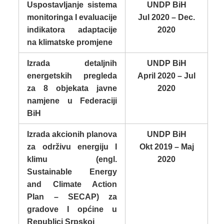
Uspostavljanje sistema
UNDP BiH
monitoringa I evaluacije
Jul 2020 – Dec.
indikatora adaptacije
2020
na klimatske promjene
Izrada detaljnih
UNDP BiH
energetskih pregleda
April 2020 – Jul
za 8 objekata javne
2020
namjene u Federaciji
BiH
Izrada akcionih planova
UNDP BiH
za održivu energiju I
Okt 2019 – Maj
klimu (engl.
2020
Sustainable Energy
and Climate Action
Plan – SECAP) za
gradove I općine u
Republici Srpskoj