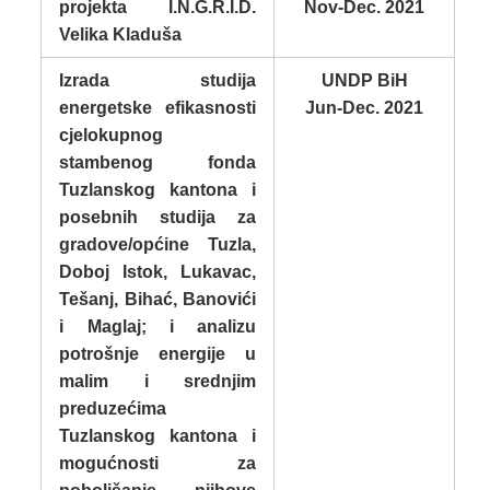
projekta I.N.G.R.I.D.
Nov-Dec. 2021
Velika Kladuša
Izrada studija
UNDP BiH
energetske efikasnosti
Jun-Dec. 2021
cjelokupnog
stambenog fonda
Tuzlanskog kantona i
posebnih studija za
gradove/općine Tuzla,
Doboj Istok, Lukavac,
Tešanj, Bihać, Banovići
i Maglaj; i analizu
potrošnje energije u
malim i srednjim
preduzećima
Tuzlanskog kantona i
mogućnosti za