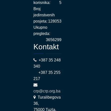
korisnika:
5
Broj
jedinstvenih
posjeta:
128053
Ukupno
pregleda:
3656299
Kontakt
+387 35 248
340
+387 35 255
217
crp@crp.org.ba
Turalibegova
36,
75000 Tuzla,