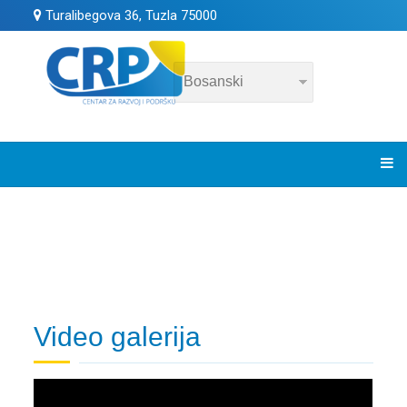
Turalibegova 36, Tuzla 75000
Video galerija