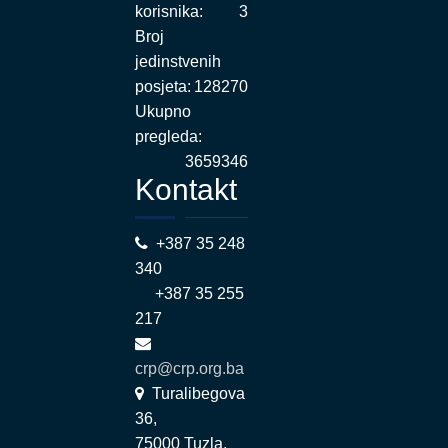
korisnika:
3
Broj
jedinstvenih
posjeta:
128270
Ukupno
pregleda:
3659346
Kontakt
+387 35 248
340
+387 35 255
217
crp@crp.org.ba
Turalibegova
36,
75000 Tuzla,