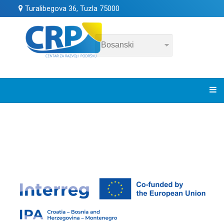
Turalibegova 36, Tuzla 75000