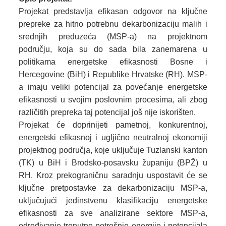
Projekat predstavlja efikasan odgovor na ključne
prepreke za hitno potrebnu dekarbonizaciju malih i
srednjih preduzeća (MSP-a) na projektnom
području, koja su do sada bila zanemarena u
politikama energetske efikasnosti Bosne i
Hercegovine (BiH) i Republike Hrvatske (RH). MSP-
a imaju veliki potencijal za povećanje energetske
efikasnosti u svojim poslovnim procesima, ali zbog
različitih prepreka taj potencijal još nije iskorišten.
Projekat će doprinijeti pametnoj, konkurentnoj,
energetski efikasnoj i ugljično neutralnoj ekonomiji
projektnog područja, koje uključuje Tuzlanski kanton
(TK) u BiH i Brodsko-posavsku županiju (BPŽ) u
RH. Kroz prekograničnu saradnju uspostavit će se
ključne pretpostavke za dekarbonizaciju MSP-a,
uključujući jedinstvenu klasifikaciju energetske
efikasnosti za sve analizirane sektore MSP-a,
određivanje trenutne potrošnje energije i potencijala