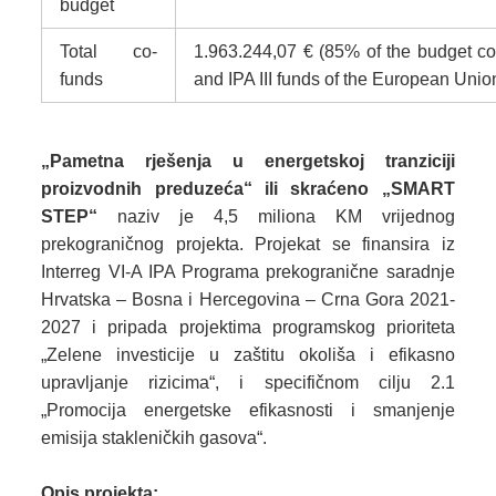
budget
Total co-
1.963.244,07 € (85% of the budget 
funds
and IPA III funds of the European Unio
„Pametna rješenja u energetskoj tranziciji
proizvodnih preduzeća“ ili skraćeno „SMART
STEP“
naziv je 4,5 miliona KM vrijednog
prekograničnog projekta. Projekat se finansira iz
Interreg VI-A IPA Programa prekogranične saradnje
Hrvatska – Bosna i Hercegovina – Crna Gora 2021-
2027 i pripada projektima programskog prioriteta
„Zelene investicije u zaštitu okoliša i efikasno
upravljanje rizicima“, i specifičnom cilju 2.1
„Promocija energetske efikasnosti i smanjenje
emisija stakleničkih gasova“.
Opis projekta: