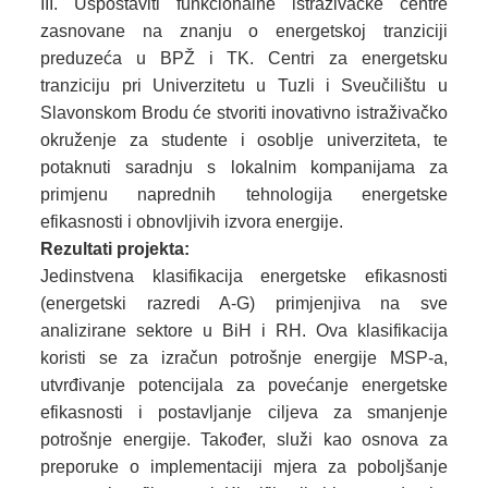
Uspostaviti funkcionalne istraživačke centre
zasnovane na znanju o energetskoj tranziciji
preduzeća u BPŽ i TK. Centri za energetsku
tranziciju pri Univerzitetu u Tuzli i Sveučilištu u
Slavonskom Brodu će stvoriti inovativno istraživačko
okruženje za studente i osoblje univerziteta, te
potaknuti saradnju s lokalnim kompanijama za
primjenu naprednih tehnologija energetske
efikasnosti i obnovljivih izvora energije.
Rezultati projekta:
Jedinstvena klasifikacija energetske efikasnosti
(energetski razredi A-G) primjenjiva na sve
analizirane sektore u BiH i RH. Ova klasifikacija
koristi se za izračun potrošnje energije MSP-a,
utvrđivanje potencijala za povećanje energetske
efikasnosti i postavljanje ciljeva za smanjenje
potrošnje energije. Također, služi kao osnova za
preporuke o implementaciji mjera za poboljšanje