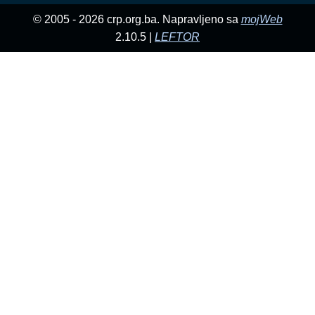
© 2005 - 2026 crp.org.ba. Napravljeno sa
mojWeb
2.10.5 |
LEFTOR