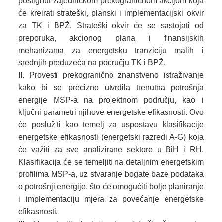
postignut zajedničkom prekograničnom akcijom koja
će kreirati strateški, planski i implementacijski okvir
za TK i BPŽ. Strateški okvir će se sastojati od
preporuka, akcionog plana i finansijskih
mehanizama za energetsku tranziciju malih i
srednjih preduzeća na području TK i BPŽ.
Provesti prekogranično znanstveno istraživanje
kako bi se precizno utvrdila trenutna potrošnja
energije MSP-a na projektnom području, kao i
ključni parametri njihove energetske efikasnosti. Ovo
će poslužiti kao temelj za uspostavu klasifikacije
energetske efikasnosti (energetski razredi A-G) koja
će važiti za sve analizirane sektore u BiH i RH.
Klasifikacija će se temeljiti na detaljnim energetskim
profilima MSP-a, uz stvaranje bogate baze podataka
o potrošnji energije, što će omogućiti bolje planiranje
i implementaciju mjera za povećanje energetske
efikasnosti.