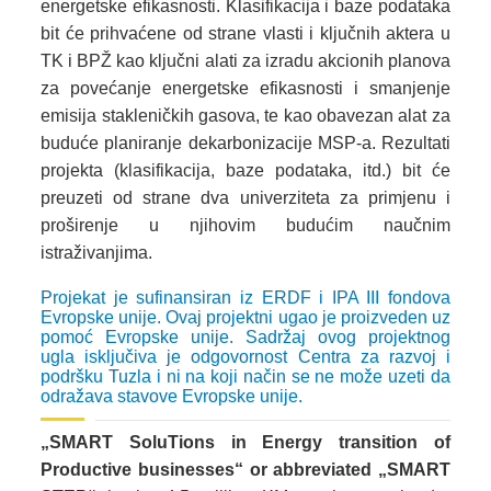
energetske efikasnosti. Klasifikacija i baze podataka
bit će prihvaćene od strane vlasti i ključnih aktera u
TK i BPŽ kao ključni alati za izradu akcionih planova
za povećanje energetske efikasnosti i smanjenje
emisija stakleničkih gasova, te kao obavezan alat za
buduće planiranje dekarbonizacije MSP-a. Rezultati
projekta (klasifikacija, baze podataka, itd.) bit će
preuzeti od strane dva univerziteta za primjenu i
proširenje u njihovim budućim naučnim
istraživanjima.
Projekat je sufinansiran iz ERDF i IPA III fondova
Evropske unije. Ovaj projektni ugao je proizveden uz
pomoć Evropske unije. Sadržaj ovog projektnog
ugla isključiva je odgovornost Centra za razvoj i
podršku Tuzla i ni na koji način se ne može uzeti da
odražava stavove Evropske unije.
„SMART SoluTions in Energy transition of
Productive businesses“ or abbreviated „SMART