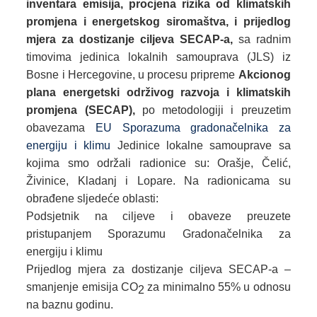
inventara emisija, procjena rizika od klimatskih
promjena i energetskog siromaštva, i prijedlog
mjera za dostizanje ciljeva SECAP-a,
sa radnim
timovima jedinica lokalnih samouprava (JLS) iz
Bosne i Hercegovine, u procesu pripreme
Akcionog
plana
energetski održivog razvoja i klimatskih
promjena
(SECAP)
,
po metodologiji i preuzetim
obavezama
EU Sporazuma gradonačelnika za
energiju i klimu
Jedinice lokalne samouprave sa
kojima smo održali radionice su: Orašje, Čelić,
Živinice, Kladanj i Lopare. Na radionicama su
obrađene sljedeće oblasti:
Podsjetnik na ciljeve i obaveze preuzete
pristupanjem Sporazumu Gradonačelnika za
energiju i klimu
Prijedlog mjera za dostizanje ciljeva SECAP-a –
smanjenje emisija CO
za minimalno 55% u odnosu
2
na baznu godinu.