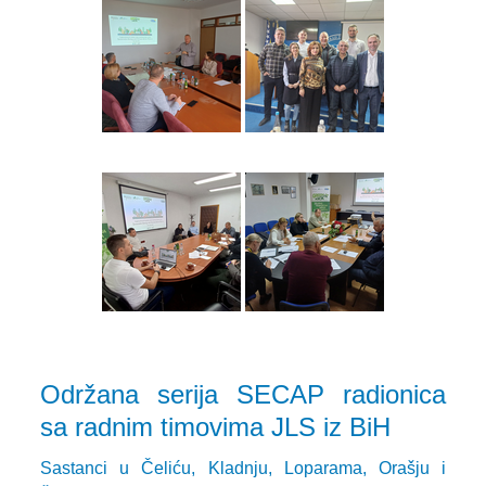
Održana serija SECAP radionica
sa radnim timovima JLS iz BiH
Sastanci u Čeliću, Kladnju, Loparama, Orašju i