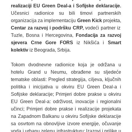
realizaciji EU Green Deal-a i Sofijske deklaracije.
Učesnici radionice su bili timovi partnerskih
organizacija za implementaciju
Green Kick
projekta,
Centar za razvoj i podršku CRP,
vodeći partner iz
Tuzle, Bosna i Hercegovina,
Fondacija za razvoj
sjevera Crne Gore FORS
iz Nikšića i
Smart
kolektiv
iz Beograda, Srbija.
Tokom dvodnevne radionice koja je održana u
hotelu Grand u Neumu, obrađene su sljedeće
tematske oblasti: Pregled strategija, ciljeva, ključnih
politika i inicijativa u okviru EU Green Deal-a i
Sofijske deklaracije; Primjeri dobre prakse u okviru
EU Green Deal-a: održivost, inovacije i regionalni
učinci; Primjeri dobre prakse i realizacije projekata
na Zapadnom Balkanu u okviru Sofijske deklaracije
sa osvrtom na obnovljive izvore energije, očuvanje
voda i urbanu zelenu infrastrukturu; Izazovi i prilike u