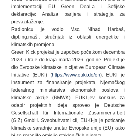
implementaciji EU Green Deal-a i Sofijske
deklaracije: Analiza barijera i strategija za
prevazilaženje.
Radionicu je vodio Msc. Nihad Harbaš,
dipl.ing.maš., stručnjak iz oblasti energetike i
klimatskih promjena.
Green Kick projekat je započeo početkom decembra
2023. i traje do kraja marta 2026. godine. Projekt je
dio Evropske klimatske inicijative
European Climate
Initiative (EUKI)
(
https://www.euki.de/en
). EUKI je
instrument za finansiranje projekata, Njemačkog
federalnog ministarstva ekonomskih poslova i
klimatske akcije (BMWK). EUKI-jev konkurs za
odabir projektnih ideja sproveo je Deutsche
Gesellschaft für Internationale Zusammenarbeit
(GIZ) GmbH. Sveobuhvatni cilj EUKI-ja je poticanje
klimatske saradnje unutar Evropske unije (EU) kako
bi se smanjile emisije stakleničkih plinova.