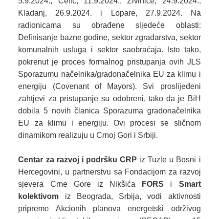
5.9.2024., Čelić, 11.9.2024., Živinice, 24.9.2024.,
Kladanj, 26.9.2024. i Lopare, 27.9.2024. Na
radionicama su obrađene sljedeće oblasti:
Definisanje bazne godine, sektor zgradarstva, sektor
komunalnih usluga i sektor saobraćaja. Isto tako,
pokrenut je proces formalnog pristupanja ovih JLS
Sporazumu načelnika/gradonačelnika EU za klimu i
energiju (Covenant of Mayors). Svi proslijeđeni
zahtjevi za pristupanje su odobreni, tako da je BiH
dobila 5 novih članica Sporazuma gradonačelnika
EU za klimu i energiju. Ovi procesi se sličnom
dinamikom realizuju u Crnoj Gori i Srbiji.
Centar za razvoj i podršku CRP
iz Tuzle u Bosni i
Hercegovini, u partnerstvu sa Fondacijom za razvoj
sjevera Crne Gore iz Nikšića
FORS
i
Smart
kolektivom
iz Beograda, Srbija, vodi aktivnosti
pripreme Akcionih planova energetski održivog