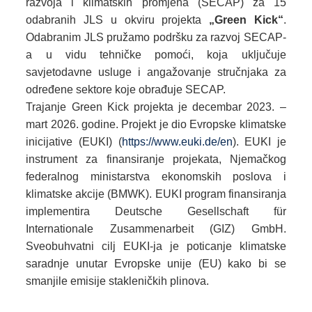
razvoja i klimatskih promjena (SECAP) za 15
odabranih JLS u okviru projekta
„Green Kick“
.
Odabranim JLS pružamo podršku za razvoj SECAP-
a u vidu tehničke pomoći, koja uključuje
savjetodavne usluge i angažovanje stručnjaka za
određene sektore koje obrađuje SECAP.
Trajanje Green Kick projekta je decembar 2023. –
mart 2026. godine. Projekt je dio Evropske klimatske
inicijative (EUKI) (
https://www.euki.de/en
). EUKI je
instrument za finansiranje projekata, Njemačkog
federalnog ministarstva ekonomskih poslova i
klimatske akcije (BMWK). EUKI program finansiranja
implementira Deutsche Gesellschaft für
Internationale Zusammenarbeit (GIZ) GmbH.
Sveobuhvatni cilj EUKI-ja je poticanje klimatske
saradnje unutar Evropske unije (EU) kako bi se
smanjile emisije stakleničkih plinova.