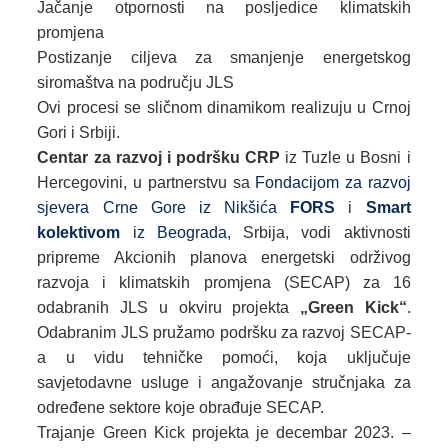
Jačanje otpornosti na posljedice klimatskih
promjena
Postizanje ciljeva za smanjenje energetskog
siromaštva na području JLS
Ovi procesi se sličnom dinamikom realizuju u Crnoj
Gori i Srbiji.
Centar za razvoj i podršku CRP
iz Tuzle u Bosni i
Hercegovini, u partnerstvu sa
Fondacijom za razvoj
sjevera Crne Gore iz Nikšića
FORS
i
Smart
kolektivom
iz Beograda
, Srbija, vodi aktivnosti
pripreme Akcionih planova energetski održivog
razvoja i klimatskih promjena (SECAP) za 16
odabranih JLS u okviru projekta
„Green Kick“
.
Odabranim JLS pružamo podršku za razvoj SECAP-
a u vidu tehničke pomoći, koja uključuje
savjetodavne usluge i angažovanje stručnjaka za
određene sektore koje obrađuje SECAP.
Trajanje Green Kick projekta je decembar 2023. –