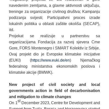
navedenim zemljama, a glavne aktivnosti uključuju,
treninge za organizacije civilnog društva; Kampanju
podizanja svijesti; Participativni proces izrade
lokalnih politika u oblasti zaštite okoliša (SECAP),
itd.
Projekat se realizuje u partnerstvu sa
organizacijama Fondacija za razvoj sjevera Crne
Gore, FORS Montenegro i SMART Kolektiv iz Srbije.
Ovaj projekt dio je Evropske klimatske inicijative
(EUKI) (
https://www.euki.de/en
) Njemačkog
federalnog ministarstva ekonomskih poslova i
klimatske akcije (BMWK).
New project of civil society and local
governments action in field of decarbonisation
and mitigation to climate changes
st
On 1
December 2023, Centre for Development and
Support from Tuzla, Bosnia and Herzegovina started