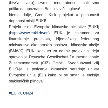
(bivša pivara), izvrsne moderatorice, imali smo
priliku da upoznamo Berlin iz više uglova!
Idemo dalje, Green Kick projekat u potpunosti
doprinosi misiji EUKI!
Projekt je dio Evropske klimatske inicijative (EUKI)
(
https://www.euki.de/en
). EUKI je instrument za
finansiranje projekata, Njemačkog federalnog
ministarstva ekonomskih poslova i klimatske akcije
(BMWK). EUKI konkurs za odabir projektnih ideja
sproveo je Deutsche Gesellschaft für Internationale
Zusammenarbeit (GIZ) GmbH. Sveobuhvatni cilj
EUKI-ja je poticanje klimatske saradnje unutar
Evropske unije (EU) kako bi se smanjile emisije
stakleničkih plinova.
#EUKICON24