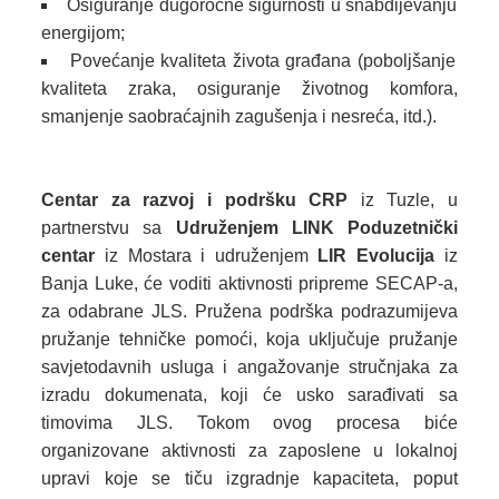
Osiguranje dugoročne sigurnosti u snabdijevanju
energijom;
Povećanje kvaliteta života građana (poboljšanje
kvaliteta zraka, osiguranje životnog komfora,
smanjenje saobraćajnih zagušenja i nesreća, itd.).
Centar za razvoj i podršku CRP
iz Tuzle, u
partnerstvu sa
Udruženjem LINK Poduzetnički
centar
iz Mostara i udruženjem
LIR Evolucija
iz
Banja Luke, će voditi aktivnosti pripreme SECAP-a,
za odabrane JLS. Pružena podrška podrazumijeva
pružanje tehničke pomoći, koja uključuje pružanje
savjetodavnih usluga i angažovanje stručnjaka za
izradu dokumenata, koji će usko sarađivati sa
timovima JLS. Tokom ovog procesa biće
organizovane aktivnosti za zaposlene u lokalnoj
upravi koje se tiču izgradnje kapaciteta, poput