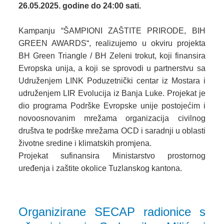
26.05.2025. godine do 24:00 sati.
Kampanju “ŠAMPIONI ZAŠTITE PRIRODE, BIH
GREEN AWARDS“, realizujemo u okviru projekta
BH Green Triangle / BH Zeleni trokut, koji finansira
Evropska unija, a koji se sprovodi u partnerstvu sa
Udruženjem LINK Poduzetnički centar iz Mostara i
udruženjem LIR Evolucija iz Banja Luke. Projekat je
dio programa Podrške Evropske unije postojećim i
novoosnovanim mrežama organizacija civilnog
društva te podrške mrežama OCD i saradnji u oblasti
životne sredine i klimatskih promjena.
Projekat sufinansira Ministarstvo prostornog
uređenja i zaštite okolice Tuzlanskog kantona.
Organizirane SECAP radionice s