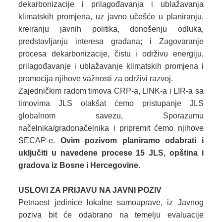
dekarbonizacije i prilagođavanja i ublažavanja
klimatskih promjena, uz javno učešće u planiranju,
kreiranju javnih politika, donošenju odluka,
predstavljanju interesa građana; i Zagovaranje
procesa dekarbonizacije, čistu i održivu energiju,
prilagođavanje i ublažavanje klimatskih promjena i
promocija njihove važnosti za održivi razvoj.
Zajedničkim radom timova CRP-a, LINK-a i LIR-a sa
timovima JLS olakšat ćemo pristupanje JLS
globalnom savezu, Sporazumu
načelnika/gradonačelnika i pripremit ćemo njihove
SECAP-e.
Ovim pozivom planiramo odabrati i
uključiti u navedene procese 15 JLS, opština i
gradova iz Bosne i Hercegovine
.
USLOVI ZA PRIJAVU NA JAVNI POZIV
Petnaest jedinice lokalne samouprave, iz Javnog
poziva bit će odabrano na temelju evaluacije