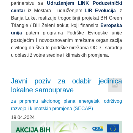
partnerstvu sa
Udruženjem LINK Poduzetnički
centar
iz Mostara i udruženjem
LIR Evolucija
iz
Banja Luke, realizuje trogodišnji projekat BH Green
Triangle / BH Zeleni trokut, koji finansira
Evropska
unija
putem programa Podrške Evropske unije
postojećim i novoosnovanim mrežama organizacija
civilnog društva te podrške mrežama OCD i saradnji
u oblasti životne sredine i klimatskih promjena.
Javni poziv za odabir jedinica
lokalne samouprave
za pripremu akcionog plana energetski održivog
razvoja i klimatskih promjena (SECAP)
19.04.2024