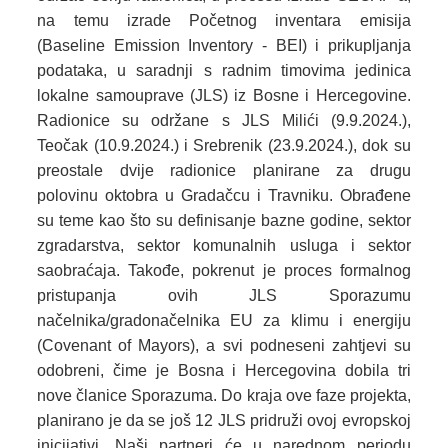
na temu izrade Početnog inventara emisija
(Baseline Emission Inventory - BEI) i prikupljanja
podataka, u saradnji s radnim timovima jedinica
lokalne samouprave (JLS) iz Bosne i Hercegovine.
Radionice su održane s JLS Milići (9.9.2024.),
Teočak (10.9.2024.) i Srebrenik (23.9.2024.), dok su
preostale dvije radionice planirane za drugu
polovinu oktobra u Gradačcu i Travniku. Obrađene
su teme kao što su definisanje bazne godine, sektor
zgradarstva, sektor komunalnih usluga i sektor
saobraćaja. Takođe, pokrenut je proces formalnog
pristupanja ovih JLS Sporazumu
načelnika/gradonačelnika EU za klimu i energiju
(Covenant of Mayors), a svi podneseni zahtjevi su
odobreni, čime je Bosna i Hercegovina dobila tri
nove članice Sporazuma. Do kraja ove faze projekta,
planirano je da se još 12 JLS pridruži ovoj evropskoj
inicijativi. Naši partneri će u narednom periodu