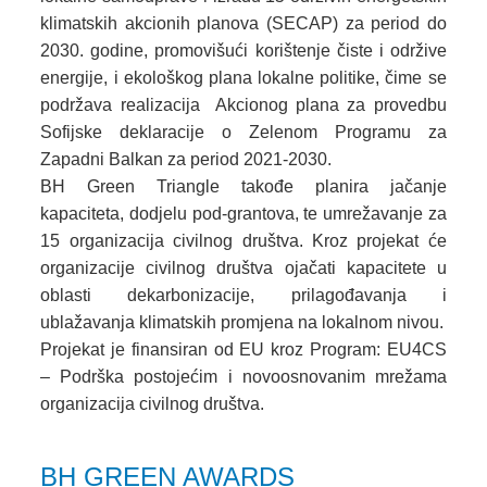
klimatskih akcionih planova (SECAP) za period do
2030. godine, promovišući korištenje čiste i održive
energije, i ekološkog plana lokalne politike, čime se
podržava realizacija Akcionog plana za provedbu
Sofijske deklaracije o Zelenom Programu za
Zapadni Balkan za period 2021-2030.
BH Green Triangle takođe planira jačanje
kapaciteta, dodjelu pod-grantova, te umrežavanje za
15 organizacija civilnog društva. Kroz projekat će
organizacije civilnog društva ojačati kapacitete u
oblasti dekarbonizacije, prilagođavanja i
ublažavanja klimatskih promjena na lokalnom nivou.
Projekat je finansiran od EU kroz Program: EU4CS
– Podrška postojećim i novoosnovanim mrežama
organizacija civilnog društva.
BH GREEN AWARDS