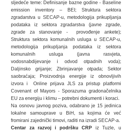
sljedeće teme: Definisanje bazne godine - Baseline
emission inventory – BEI; Struktura sektora
zgradarstva u SECAP-u, metodologija prikupljanja
podataka iz sektora zgradarstva (javne zgrade,
zgrade za stanovanje - provođenje ankete);
Struktura sektora komunalnih usluga u SECAP-u,
metodologija prikupljanja podataka iz sektora
komunalnih usluga (javna rasvjeta,
vodosnabdijevanje i odvod otpadnih voda);
Daljinsko grijanje; Zbrinjavanje otpada; Sektor
saobraćaja; Proizvodnja energije iz obnovljivih
izvora i Online prijava JLS za pristup platformi
Covenant of Mayors - Sporazuma gradonačelnika
EU za energiju i klimu – potrebni dokumenti i koraci.
Na osnovu javnog poziva, odabrano je 15 jedinica
lokalne samouprave u BiH, sa kojima će već
fromirani zajednički timovi, raditi na izradi SECAP-a.
Centar za razvoj i podršku CRP
iz Tuzle, u