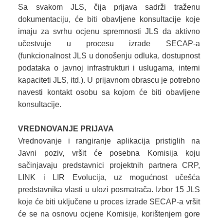
Sa svakom JLS, čija prijava sadrži traženu
dokumentaciju, će biti obavljene konsultacije koje
imaju za svrhu ocjenu spremnosti JLS da aktivno
učestvuje u procesu izrade SECAP-a
(funkcionalnost JLS u donošenju odluka, dostupnost
podataka o javnoj infrastrukturi i uslugama, interni
kapaciteti JLS, itd.). U prijavnom obrascu je potrebno
navesti kontakt osobu sa kojom će biti obavljene
konsultacije.
VREDNOVANJE PRIJAVA
Vrednovanje i rangiranje aplikacija pristiglih na
Javni poziv, vršit će posebna Komisija koju
sačinjavaju predstavnici projektnih partnera CRP,
LINK i LIR Evolucija, uz mogućnost učešća
predstavnika vlasti u ulozi posmatrača. Izbor 15 JLS
koje će biti uključene u proces izrade SECAP-a vršit
će se na osnovu ocjene Komisije, korištenjem gore