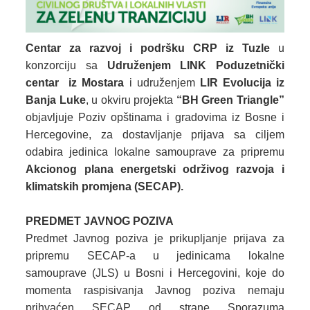
Centar za razvoj i podršku CRP iz Tuzle
u
konzorciju sa
Udruženjem LINK Poduzetnički
centar iz Mostara
i udruženjem
LIR Evolucija iz
Banja Luke
, u okviru projekta
“BH Green Triangle”
objavljuje Poziv opštinama i gradovima iz Bosne i
Hercegovine, za dostavljanje prijava sa ciljem
odabira jedinica lokalne samouprave za pripremu
Akcionog plana energetski održivog razvoja i
klimatskih promjena
(SECAP).
PREDMET JAVNOG POZIVA
Predmet Javnog poziva je prikupljanje prijava za
pripremu SECAP-a u jedinicama lokalne
samouprave (JLS) u Bosni i Hercegovini, koje do
momenta raspisivanja Javnog poziva nemaju
prihvaćen SECAP od strane Sporazuma