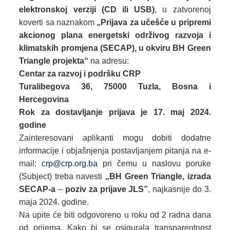
elektronskoj verziji (CD ili USB)
, u zatvorenoj
koverti sa naznakom
„Prijava za učešće u pripremi
akcionog plana energetski održivog razvoja i
klimatskih promjena (SECAP), u okviru BH Green
Triangle projekta“
na adresu:
Centar za razvoj i podršku CRP
Turalibegova 36, 75000 Tuzla, Bosna i
Hercegovina
Rok za dostavljanje prijava je 17. maj 2024.
godine
Zainteresovani aplikanti mogu dobiti dodatne
informacije i objašnjenja postavljanjem pitanja na e-
mail:
crp@crp.org.ba
pri čemu u naslovu poruke
(Subject) treba navesti
„BH Green Triangle, izrada
SECAP-a
–
poziv za prijave JLS
”
, najkasnije do 3.
maja 2024. godine.
Na upite će biti odgovoreno u roku od 2 radna dana
od prijema. Kako bi se osigurala transparentnost