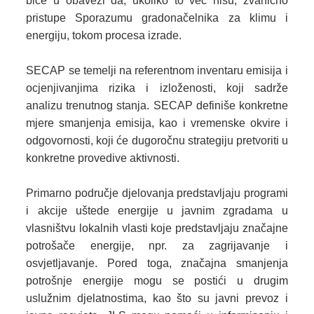
biće u obavezi da, ukoliko to već nisu, zvanično
pristupe Sporazumu gradonačelnika za klimu i
energiju, tokom procesa izrade.
SECAP se temelji na referentnom inventaru emisija i
ocjenjivanjima rizika i izloženosti, koji sadrže
analizu trenutnog stanja. SECAP definiše konkretne
mjere smanjenja emisija, kao i vremenske okvire i
odgovornosti, koji će dugoročnu strategiju pretvoriti u
konkretne provedive aktivnosti.
Primarno područje djelovanja predstavljaju programi
i akcije uštede energije u javnim zgradama u
vlasništvu lokalnih vlasti koje predstavljaju značajne
potrošače energije, npr. za zagrijavanje i
osvjetljavanje. Pored toga, značajna smanjenja
potrošnje energije mogu se postići u drugim
uslužnim djelatnostima, kao što su javni prevoz i