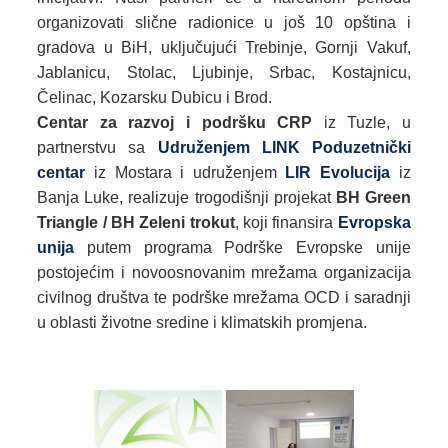
organizovati slične radionice u još 10 opština i
gradova u BiH, uključujući Trebinje, Gornji Vakuf,
Jablanicu, Stolac, Ljubinje, Srbac, Kostajnicu,
Čelinac, Kozarsku Dubicu i Brod.
Centar za razvoj i podršku CRP
iz Tuzle, u
partnerstvu sa
Udruženjem LINK Poduzetnički
centar
iz Mostara i udruženjem
LIR Evolucija
iz
Banja Luke, realizuje trogodišnji projekat
BH Green
Triangle / BH Zeleni tro
kut
, koji finansira
Evropska
unija
putem programa Podrške Evropske unije
postojećim i novoosnovanim mrežama organizacija
civilnog društva te podrške mrežama OCD i saradnji
u oblasti životne sredine i klimatskih promjena.