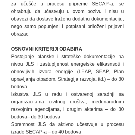
za učešće u procesu pripreme SECAP-a, se
ohrabruju da učestvuju u ovom pozivu i nisu u
obavezi da dostave traženu dodatnu dokumentaciju,
nego samo popunjeni i potpisani priloženi prijavni
obrazac.
OSNOVNI KRITERIJI ODABIRA
Postojanje planske i strateške dokumentacije na
nivou JLS i zastupljenost energetske efikasnsoti i
obnovljivih izvora energije (LEAP, SEAP, Plan
upravljanja otpadom, Strategija razvoja, itd.) – do 30
bodova
Iskustva JLS u radu i ostvarenoj saradnji sa
organizacijama civilnog društva, međunarodnim
razvojnim agencijama, i drugim akterima – do 30
bodova– do 30 bodova
Spremnost JLS da aktivno učestvuje u procesu
izrade SECAP-a – do 40 bodova