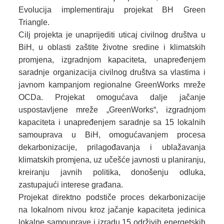
Evolucija implementiraju projekat BH Green
Triangle.
Cilj projekta je unaprijediti uticaj civilnog društva u
BiH, u oblasti zaštite životne sredine i klimatskih
promjena, izgradnjom kapaciteta, unapređenjem
saradnje organizacija civilnog društva sa vlastima i
javnom kampanjom regionalne GreenWorks mreže
OCDa. Projekat omogućava dalje jačanje
uspostavljene mreže „GreenWorks“, izgradnjom
kapaciteta i unapređenjem saradnje sa 15 lokalnih
samouprava u BiH, omogućavanjem procesa
dekarbonizacije, prilagođavanja i ublažavanja
klimatskih promjena, uz učešće javnosti u planiranju,
kreiranju javnih politika, donošenju odluka,
zastupajući interese građana.
Projekat direktno podstiče proces dekarbonizacije
na lokalnom nivou kroz jačanje kapaciteta jedinica
lokalne samouprave i izradu 15 održivih energetskih