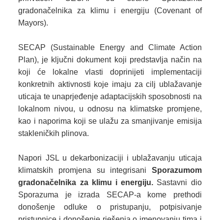
gradonačelnika za klimu i energiju (Covenant of
Mayors).
SECAP (Sustainable Energy and Climate Action
Plan), je ključni dokument koji predstavlja način na
koji će lokalne vlasti doprinijeti implementaciji
konkretnih aktivnosti koje imaju za cilj ublažavanje
uticaja te unaprjeđenje adaptacijskih sposobnosti na
lokalnom nivou, u odnosu na klimatske promjene,
kao i naporima koji se ulažu za smanjivanje emisija
stakleničkih plinova.
Napori JSL u dekarbonizaciji i ublažavanju uticaja
klimatskih promjena su integrisani
Sporazumom
gradonačelnika za klimu i energiju.
Sastavni dio
Sporazuma je izrada SECAP-a kome prethodi
donošenje odluke o pristupanju, potpisivanje
pristupnice i donošenje rješenja o imenovanju tima i