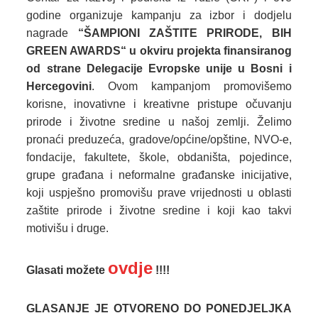
godine organizuje kampanju za izbor i dodjelu
nagrade
“ŠAMPIONI ZAŠTITE PRIRODE, BIH
GREEN AWARDS“ u okviru projekta finansiranog
od strane Delegacije Evropske unije u Bosni i
Hercegovini
. Ovom kampanjom promovišemo
korisne, inovativne i kreativne pristupe očuvanju
prirode i životne sredine u našoj zemlji. Želimo
pronaći preduzeća, gradove/općine/opštine, NVO-e,
fondacije, fakultete, škole, obdaništa, pojedince,
grupe građana i neformalne građanske inicijative,
koji uspješno promovišu prave vrijednosti u oblasti
zaštite prirode i životne sredine i koji kao takvi
motivišu i druge.
ovdje
Glasati možete
!!!!
GLASANJE JE OTVORENO DO PONEDJELJKA