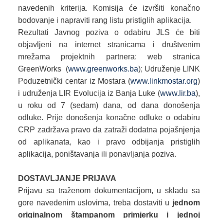
navedenih kriterija. Komisija će izvršiti konačno
bodovanje i napraviti rang listu pristiglih aplikacija.
Rezultati Javnog poziva o odabiru JLS će biti
objavljeni na internet stranicama i društvenim
mrežama projektnih partnera: web stranica
GreenWorks (
www.greenworks.ba
); Udruženje LINK
Poduzetnički centar iz Mostara (
www.linkmostar.org
)
i udruženja LIR Evolucija iz Banja Luke (
www.lir.ba
),
u roku od 7 (sedam) dana, od dana donošenja
odluke. Prije donošenja konačne odluke o odabiru
CRP zadržava pravo da zatraži dodatna pojašnjenja
od aplikanata, kao i pravo odbijanja pristiglih
aplikacija, poništavanja ili ponavljanja poziva.
DOSTAVLJANJE PRIJAVA
Prijavu sa traženom dokumentacijom, u skladu sa
gore navedenim uslovima, treba dostaviti u
jednom
originalnom štampanom primjerku i jednoj