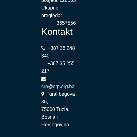
posjeta:
128163
Ukupno
pregleda:
3657556
Kontakt
+387 35 248
340
+387 35 255
217
crp@crp.org.ba
Turalibegova
36,
75000 Tuzla,
Bosna i
Hercegovina