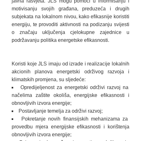
javna rasvjeta. JLS mogu pomoći u informisanju i
motivisanju svojih građana, preduzeća i drugih
subjekata na lokalnom nivou, kako efikasnije koristiti
energiju, te provoditi aktivnosti na podizanju svijesti
o značaju uključenja cjelokupne zajednice u
podržavanju politika energetske efikasnosti.
Koristi koje JLS imaju od izrade i realizacije lokalnih
akcionih planova energetski održivog razvoja i
klimatskih promjena, su sljedeće:
Opredijeljenost za energetski održivi razvoj na
načelima zaštite okoliša, energijske efikasnosti i
obnovljivih izvora energije;
Postavljanje temelja za održivi razvoj;
Pokretanje novih finansijskih mehanizama za
provedbu mjera energijske efikasnosti i korištenja
obnovljivih izvora energije;