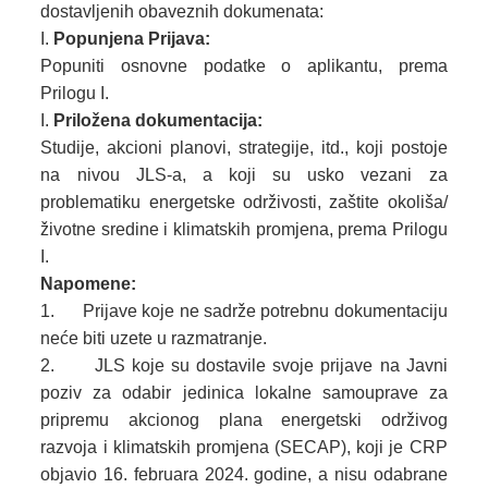
dostavljenih obaveznih dokumenata:
Popunjena Prijava:
Popuniti osnovne podatke o aplikantu, prema
Prilogu I.
Priložena dokumentacija:
Studije, akcioni planovi, strategije, itd., koji postoje
na nivou JLS-a, a koji su usko vezani za
problematiku energetske održivosti, zaštite okoliša/
životne sredine i klimatskih promjena, prema Prilogu
I.
Napomene:
1. Prijave koje ne sadrže potrebnu dokumentaciju
neće biti uzete u razmatranje.
2. JLS koje su dostavile svoje prijave na Javni
poziv za odabir jedinica lokalne samouprave za
pripremu akcionog plana energetski održivog
razvoja i klimatskih promjena (SECAP), koji je CRP
objavio 16. februara 2024. godine, a nisu odabrane