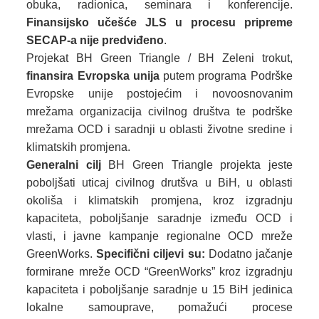
obuka, radionica, seminara i konferencije.
Finansijsko učešće JLS u procesu pripreme
SECAP-a nije predviđeno
.
Projekat BH Green Triangle / BH Zeleni trokut,
finansira Evropska unija
putem programa Podrške
Evropske unije postojećim i novoosnovanim
mrežama organizacija civilnog društva te podrške
mrežama OCD i saradnji u oblasti životne sredine i
klimatskih promjena.
Generalni cilj
BH Green Triangle projekta jeste
poboljšati uticaj civilnog drutšva u BiH, u oblasti
okoliša i klimatskih promjena, kroz izgradnju
kapaciteta, poboljšanje saradnje između OCD i
vlasti, i javne kampanje regionalne OCD mreže
GreenWorks.
Specifični ciljevi su:
Dodatno jačanje
formirane mreže OCD “GreenWorks” kroz izgradnju
kapaciteta i poboljšanje saradnje u 15 BiH jedinica
lokalne samouprave, pomažući procese