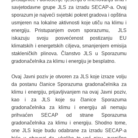
savjetodavne grupe JLS za izradu SECAP-a. Ovaj
sporazum je najveći svjetski pokret gradova i opština
usmjeren na lokalne aktivnosti koje utiču na klimu i
energiju. Pristupanjem ovom sporazumu, JLS
iskazuju svoju posvećenost postizanju EU
klimatskih i energetskih ciljeva, smanjenjem emisija
stakleničkih plinova. Članstvo JLS u Sporazumu
gradonačelnika za klimu i energiju je besplatno.
Ovaj Javni poziv je otvoren za JLS koje izraze volju
da postanu članice Sporazuma gradonačelnika za
klimu i energiju, prijavljivanjem na ovaj Javni poziv,
kao i za JLS koje su članice Sporazuma
gradonačelnika za klimu i energiju ali nemaju
prihvaćen SECAP od strane Sporazuma
gradonačelnika za klimu i energiju. Shodno tome,
one JLS koje budu odabrane za izradu SECAP-a