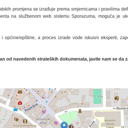
imatskih promjena se izrađuje prema smjernicama i pravilima de
enta na službenom web sistemu Sporazuma, moguća je ukolik
 općine/opštine, a proces izrade vode iskusni eksperti, zap
 jedan od navedenih strateških dokumenata, javite nam se da