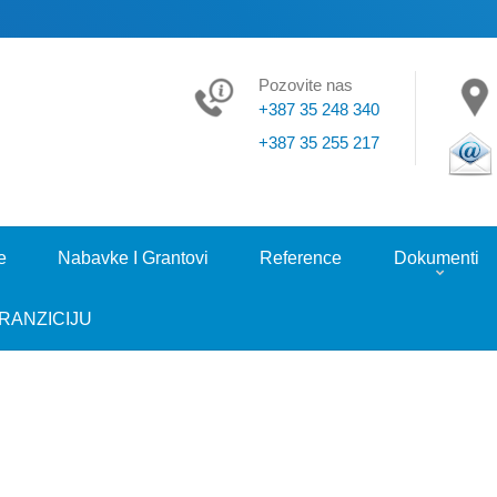
Pozovite nas
+387 35 248 340
+387 35 255 217
e
Nabavke I Grantovi
Reference
Dokumenti
RANZICIJU