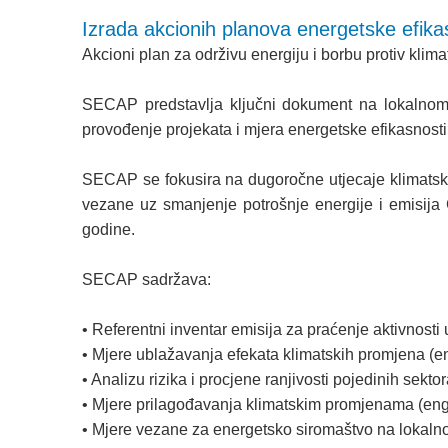
Izrada akcionih planova energetske efi
Akcioni plan za održivu energiju i borbu protiv kl
SECAP predstavlja ključni dokument na lokalnom n
provođenje projekata i mjera energetske efikasnosti
SECAP se fokusira na dugoročne utjecaje klimatskih
vezane uz smanjenje potrošnje energije i emisija
godine.
SECAP sadržava:
• Referentni inventar emisija za praćenje aktivnost
• Mjere ublažavanja efekata klimatskih promjena (en
• Analizu rizika i procjene ranjivosti pojedinih sekt
• Mjere prilagođavanja klimatskim promjenama (eng
• Mjere vezane za energetsko siromaštvo na lokaln