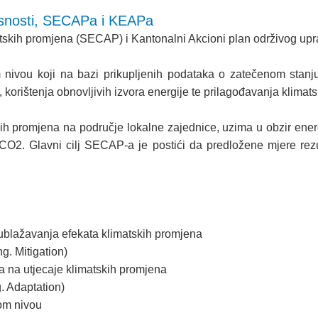
kasnosti, SECAPa i KEAPa
imatskih promjena (SECAP) i Kantonalni Akcioni plan održivog up
ivou koji na bazi prikupljenih podataka o zatečenom stanju i
, korištenja obnovljivih izvora energije te prilagođavanja klim
 promjena na područje lokalne zajednice, uzima u obzir energets
 CO2. Glavni cilj SECAP-a je postići da predložene mjere r
i ublažavanja efekata klimatskih promjena
g. Mitigation)
ora na utjecaje klimatskih promjena
. Adaptation)
om nivou