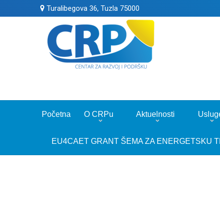
Turalibegova 36, Tuzla 75000
Početna
O CRPu
Aktuelnosti
Uslug
EU4CAET GRANT ŠEMA ZA ENERGETSKU T