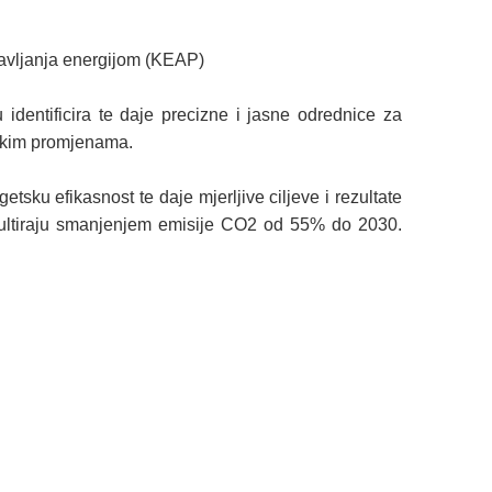
ravljanja energijom (KEAP)
dentificira te daje precizne i jasne odrednice za
atskim promjenama.
ku efikasnost te daje mjerljive ciljeve i rezultate
ezultiraju smanjenjem emisije CO2 od 55% do 2030.