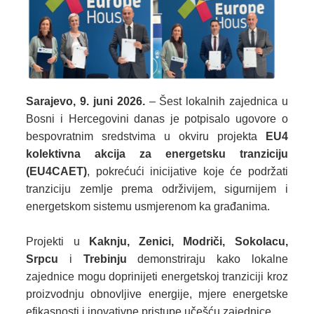
Sarajevo, 9. juni 2026.
– Šest lokalnih zajednica u
Bosni i Hercegovini danas je potpisalo ugovore o
bespovratnim sredstvima u okviru projekta
EU4
kolektivna akcija za energetsku tranziciju
(EU4CAET)
, pokrećući inicijative koje će podržati
tranziciju zemlje prema održivijem, sigurnijem i
energetskom sistemu usmjerenom ka građanima.
Projekti u
Kaknju, Zenici, Modriči, Sokolacu,
Srpcu
i
Trebinju
demonstriraju kako lokalne
zajednice mogu doprinijeti energetskoj tranziciji kroz
proizvodnju obnovljive energije, mjere energetske
efikasnosti i inovativne pristupe učešću zajednice.