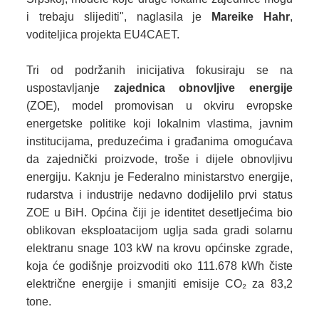
i trebaju slijediti",
naglasila je
Mareike Hahr
,
voditeljica projekta EU4CAET.
Tri od podržanih inicijativa fokusiraju se na
uspostavljanje
zajednica obnovljive energije
(ZOE), model promovisan u okviru evropske
energetske politike koji lokalnim vlastima, javnim
institucijama, preduzećima i građanima omogućava
da zajednički proizvode, troše i dijele obnovljivu
energiju. Kaknju je Federalno ministarstvo energije,
rudarstva i industrije nedavno dodijelilo prvi status
ZOE u BiH. Općina čiji je identitet desetljećima bio
oblikovan eksploatacijom uglja sada gradi solarnu
elektranu snage 103 kW na krovu općinske zgrade,
koja će godišnje proizvoditi oko 111.678 kWh čiste
električne energije i smanjiti emisije CO₂ za 83,2
tone.