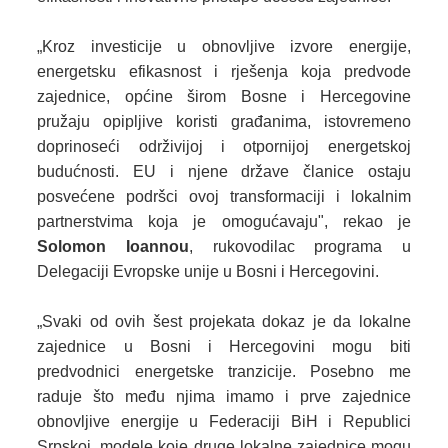
„Kroz investicije u obnovljive izvore energije,
energetsku efikasnost i rješenja koja predvode
zajednice, općine širom Bosne i Hercegovine
pružaju opipljive koristi građanima, istovremeno
doprinoseći održivijoj i otpornijoj energetskoj
budućnosti. EU i njene države članice ostaju
posvećene podršci ovoj transformaciji i lokalnim
partnerstvima koja je omogućavaju",
rekao je
Solomon Ioannou
, rukovodilac programa u
Delegaciji Evropske unije u Bosni i Hercegovini.
„Svaki od ovih šest projekata dokaz je da lokalne
zajednice u Bosni i Hercegovini mogu biti
predvodnici energetske tranzicije. Posebno me
raduje što među njima imamo i prve zajednice
obnovljive energije u Federaciji BiH i Republici
Srpskoj, modele koje druge lokalne zajednice mogu