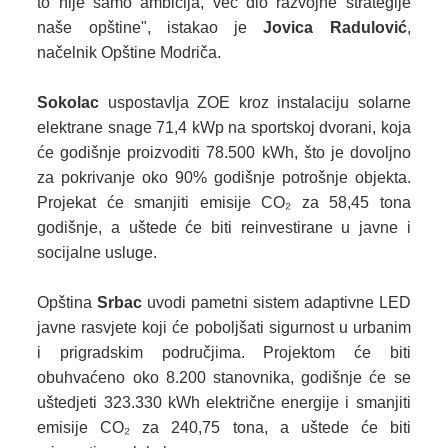
to nije samo ambicija, već dio razvojne strategije
naše opštine",
istakao je
Jovica Radulović
,
načelnik Opštine Modriča.
Sokolac
uspostavlja ZOE kroz instalaciju solarne
elektrane snage 71,4 kWp na sportskoj dvorani, koja
će godišnje proizvoditi 78.500 kWh, što je dovoljno
za pokrivanje oko 90% godišnje potrošnje objekta.
Projekat će smanjiti emisije CO₂ za 58,45 tona
godišnje, a uštede će biti reinvestirane u javne i
socijalne usluge.
Opština
Srbac
uvodi pametni sistem adaptivne LED
javne rasvjete koji će poboljšati sigurnost u urbanim
i prigradskim područjima. Projektom će biti
obuhvaćeno oko 8.200 stanovnika, godišnje će se
uštedjeti 323.330 kWh električne energije i smanjiti
emisije CO₂ za 240,75 tona, a uštede će biti