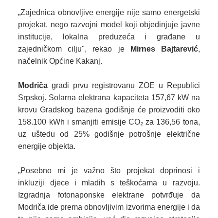
„Zajednica obnovljive energije nije samo energetski
projekat, nego razvojni model koji objedinjuje javne
institucije, lokalna preduzeća i građane u
zajedničkom cilju",
rekao je
Mirnes Bajtarević
,
načelnik Općine Kakanj.
Modriča
gradi prvu registrovanu ZOE u Republici
Srpskoj. Solarna elektrana kapaciteta 157,67 kW na
krovu Gradskog bazena godišnje će proizvoditi oko
158.100 kWh i smanjiti emisije CO₂ za 136,56 tona,
uz uštedu od 25% godišnje potrošnje električne
energije objekta.
„Posebno mi je važno što projekat doprinosi i
inkluziji djece i mladih s teškoćama u razvoju.
Izgradnja fotonaponske elektrane potvrđuje da
Modriča ide prema obnovljivim izvorima energije i da