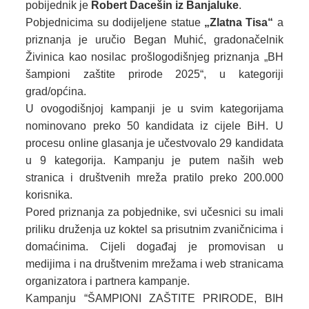
pobijednik je
Robert Dacešin iz Banjaluke
.
Pobjednicima su dodijeljene statue
„Zlatna Tisa“
a
priznanja je uručio Began Muhić, gradonačelnik
Živinica kao nosilac prošlogodišnjeg priznanja „BH
šampioni zaštite prirode 2025“, u kategoriji
grad/općina.
U ovogodišnjoj kampanji je u svim kategorijama
nominovano preko 50 kandidata iz cijele BiH. U
procesu online glasanja je učestvovalo 29 kandidata
u 9 kategorija. Kampanju je putem naših web
stranica i društvenih mreža pratilo preko 200.000
korisnika.
Pored priznanja za pobjednike, svi učesnici su imali
priliku druženja uz koktel sa prisutnim zvaničnicima i
domaćinima. Cijeli događaj je promovisan u
medijima i na društvenim mrežama i web stranicama
organizatora i partnera kampanje.
Kampanju “ŠAMPIONI ZAŠTITE PRIRODE, BIH