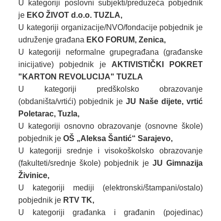
U kategoriji poslovni subjekti/preduzeća pobjednik
je
EKO ŽIVOT d.o.o. TUZLA,
U kategoriji organizacije/NVO/fondacije pobjednik je
udruženje građana
EKO FORUM, Zenica,
U kategoriji neformalne grupegrađana (građanske
inicijative) pobjednik je
AKTIVISTIČKI POKRET
"KARTON REVOLUCIJA" TUZLA
U kategoriji predškolsko obrazovanje
(obdaništa/vrtići) pobjednik je
JU Naše dijete, vrtić
Poletarac, Tuzla,
U kategoriji osnovno obrazovanje (osnovne škole)
pobjednik je
OŠ „Aleksa Šantić“ Sarajevo,
U kategoriji srednje i visokoškolsko obrazovanje
(fakulteti/srednje škole) pobjednik je
JU Gimnazija
Živinice,
U kategoriji mediji (elektronski/štampani/ostalo)
pobjednik je
RTV TK,
U kategoriji građanka i građanin (pojedinac)