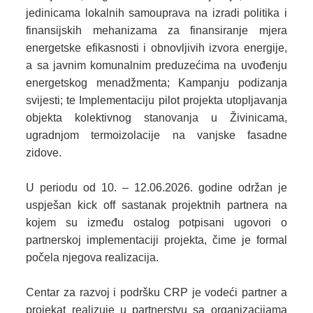
jedinicama lokalnih samouprava na izradi politika i
finansijskih mehanizama za finansiranje mjera
energetske efikasnosti i obnovljivih izvora energije,
a sa javnim komunalnim preduzećima na uvođenju
energetskog menadžmenta; Kampanju podizanja
svijesti; te Implementaciju pilot projekta utopljavanja
objekta kolektivnog stanovanja u Živinicama,
ugradnjom termoizolacije na vanjske fasadne
zidove.
U periodu od 10. – 12.06.2026. godine održan je
uspješan kick off sastanak projektnih partnera na
kojem su između ostalog potpisani ugovori o
partnerskoj implementaciji projekta, čime je formal
počela njegova realizacija.
Centar za razvoj i podršku CRP je vodeći partner a
projekat realizuje u partnerstvu sa organizacijama