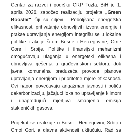
Centar za razvoj i podršku CRP Tuzla, BiH je 1.
aprila 2026. započeo realizaciju projekta
„Green
Booster“
čiji su ciljevi - Poboljšana energetska
efikasnost, prihvatanje obnovljivih izvora energije i
prakse upravljanja energijom integrišu se u lokalne
politike i akcije širom Bosne i Hercegovine, Crne
Gore i Srbije. Politike i finansijski mehanizmi
omogućavaju ulaganja u energetski efikasna i
obnovljiva rješenja u građevinskom sektoru, dok
javna komunalna preduzeća provode planove
upravljanja energijom i prioritetne mjere efikasnosti.
Ovi napori povećavaju angažman javnosti i potiču
dekarbonizaciju, jačajući lokalno upravljanje klimom
i unapređujući mjerljiva smanjenja emisija
stakleničkih gasova.
Projekat se realizuje u Bosni i Hercegovini, Srbiji i
Crnoj Gori, a glavne aktivnosti uključuju, Rad sa