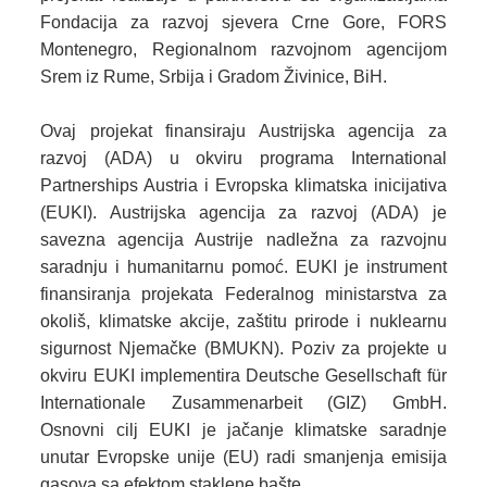
Fondacija za razvoj sjevera Crne Gore, FORS
Montenegro, Regionalnom razvojnom agencijom
Srem iz Rume, Srbija i Gradom Živinice, BiH.
Ovaj projekat finansiraju Austrijska agencija za
razvoj (ADA) u okviru programa International
Partnerships Austria i Evropska klimatska inicijativa
(EUKI). Austrijska agencija za razvoj (ADA) je
savezna agencija Austrije nadležna za razvojnu
saradnju i humanitarnu pomoć. EUKI je instrument
finansiranja projekata Federalnog ministarstva za
okoliš, klimatske akcije, zaštitu prirode i nuklearnu
sigurnost Njemačke (BMUKN). Poziv za projekte u
okviru EUKI implementira Deutsche Gesellschaft für
Internationale Zusammenarbeit (GIZ) GmbH.
Osnovni cilj EUKI je jačanje klimatske saradnje
unutar Evropske unije (EU) radi smanjenja emisija
gasova sa efektom staklene bašte.