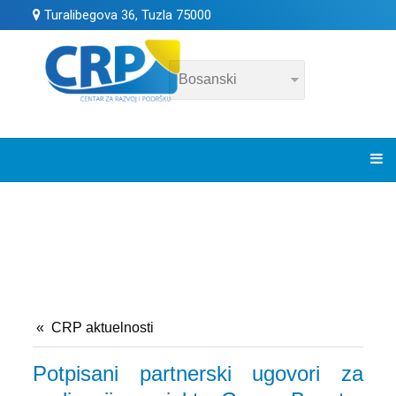
Turalibegova 36, Tuzla 75000
CRP aktuelnosti
Potpisani partnerski ugovori za