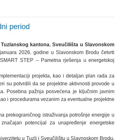
ni period
,
Tuzlanskog kantona
,
Sveučilišta u Slavonskom
 januara 2026. godine u Slavonskom Brodu četvrti
kta SMART STEP – Pametna rješenja u energetskoj
lementaciji projekta, kao i detaljan plan rada za
neri su potvrdili da se projektne aktivnosti provode u
a. Posebna pažnja posvećena je ključnim javnim
kao i procedurama vezanim za eventualne projektne
ima prekograničnog istraživanja potrošnje energije u
značajan potencijal za unapređenje energetske
iverzitetu u Tuzli i Sveučilištu u Slavnoskom Brodu.