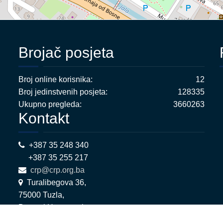
Brojač posjeta
Broj online korisnika:
12
Broj jedinstvenih posjeta:
128335
Ukupno pregleda:
3660263
Kontakt
+387 35 248 340
+387 35 255 217
crp@crp.org.ba
Turalibegova 36,
75000 Tuzla,
Bosna i Hercegovina