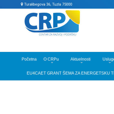
Turalibegova 36, Tuzla 75000
Početna
O CRPu
Aktuelnosti
Uslug
EU4CAET GRANT ŠEMA ZA ENERGETSKU T