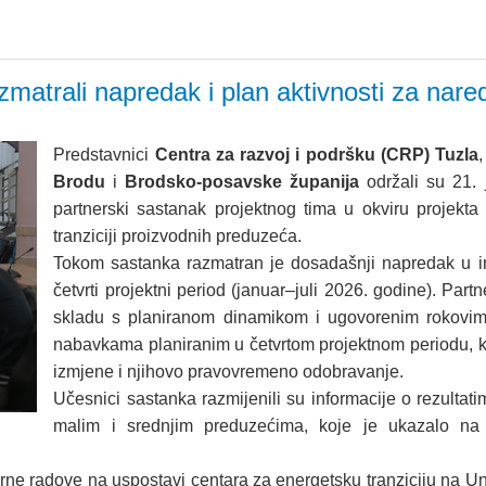
atrali napredak i plan aktivnosti za nared
Predstavnici
Centra za razvoj i podršku (CRP) Tuzla
Brodu
i
Brodsko-posavske županija
održali su 21.
partnerski sastanak projektnog tima u okviru proje
tranziciji proizvodnih preduzeća.
Tokom sastanka razmatran je dosadašnji napredak u imp
četvrti projektni period (januar–juli 2026. godine). Part
skladu s planiranom dinamikom i ugovorenim rokovim
nabavkama planiranim u četvrtom projektnom periodu, 
izmjene i njihovo pravovremeno odobravanje.
Učesnici sastanka razmijenili su informacije o rezultat
malim i srednjim preduzećima, koje je ukazalo na 
urne radove na uspostavi centara za energetsku tranziciju na Un