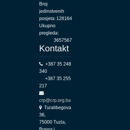
Broj
jedinstvenih
posjeta:
128164
Ukupno
pregleda:
3657567
Kontakt
+387 35 248
340
+387 35 255
217
crp@crp.org.ba
Turalibegova
36,
75000 Tuzla,
Bosna i