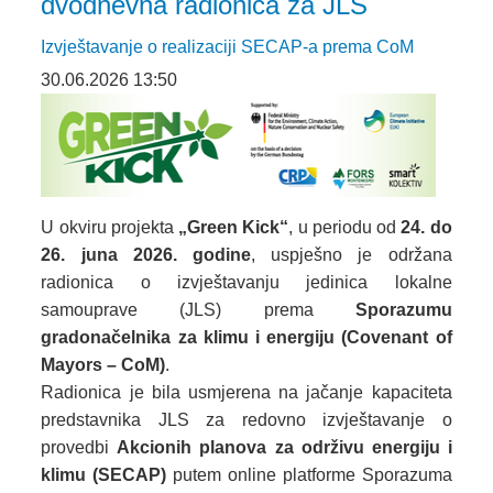
dvodnevna radionica za JLS
Izvještavanje o realizaciji SECAP-a prema CoM
30.06.2026 13:50
U okviru projekta
„Green Kick“
, u periodu od
24. do
26. juna 2026. godine
, uspješno je održana
radionica o izvještavanju jedinica lokalne
samouprave (JLS) prema
Sporazumu
gradonačelnika za klimu i energiju (Covenant of
Mayors – CoM)
.
Radionica je bila usmjerena na jačanje kapaciteta
predstavnika JLS za redovno izvještavanje o
provedbi
Akcionih planova za održivu energiju i
klimu (SECAP)
putem online platforme Sporazuma