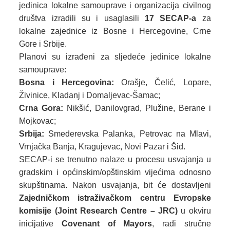
jedinica lokalne samouprave i organizacija civilnog
društva izradili su i usaglasili
17 SECAP-a
za
lokalne zajednice iz Bosne i Hercegovine, Crne
Gore i Srbije.
Planovi su izrađeni za sljedeće jedinice lokalne
samouprave:
Bosna i Hercegovina:
Orašje, Čelić, Lopare,
Živinice, Kladanj i Domaljevac-Šamac;
Crna Gora:
Nikšić, Danilovgrad, Plužine, Berane i
Mojkovac;
Srbija:
Smederevska Palanka, Petrovac na Mlavi,
Vrnjačka Banja, Kragujevac, Novi Pazar i Šid.
SECAP-i se trenutno nalaze u procesu usvajanja u
gradskim i općinskim/opštinskim vijećima odnosno
skupštinama. Nakon usvajanja, bit će dostavljeni
Zajedničkom istraživačkom centru Evropske
komisije (Joint Research Centre – JRC)
u okviru
inicijative
Covenant of Mayors
, radi stručne