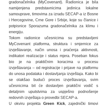
gradonačelnika (MyCovenant). Radionica je bila
namijenjena predstavnicima jedinica lokalne
samouprave, timovima za izradu SECAP-a iz Bosne
i Hercegovine, Crne Gore i Srbije, koje su članice i
potpisnice Sporazuma gradonačelnika za klimu i
energiju.
Tokom radionice učesnicima su predstavljeni
MyCovenant platforma, struktura i smjernice za
izvještavanje, način unosa i praćenja aktivnosti,
indikatori realizacije i status mjera. Poseban fokus
bio je na praktičnim koracima u procesu
izvještavanja – od registracije i prijave na platformu
do unosa podataka i dostavljanja izvještaja. Kako bi
se olakšao budući proces izvještavanja, svim
učesnicima bit će dostavljen praktični vodič s
detaljnim uputstvima za uspješno podnošenje
redovnih izvještaja o provedbi SECAP-a.
U okviru projekta
Green Kick
, zajednički timovi