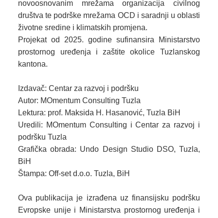
novoosnovanim mrežama organizacija civilnog
društva te podrške mrežama OCD i saradnji u oblasti
životne sredine i klimatskih promjena.
Projekat od 2025. godine sufinansira Ministarstvo
prostornog uređenja i zaštite okolice Tuzlanskog
kantona.
Izdavač: Centar za razvoj i podršku
Autor: MOmentum Consulting Tuzla
Lektura: prof. Maksida H. Hasanović, Tuzla BiH
Uredili: MOmentum Consulting i Centar za razvoj i
podršku Tuzla
Grafička obrada: Undo Design Studio DSO, Tuzla,
BiH
Štampa: Off-set d.o.o. Tuzla, BiH
Ova publikacija je izrađena uz finansijsku podršku
Evropske unije i Ministarstva prostornog uređenja i