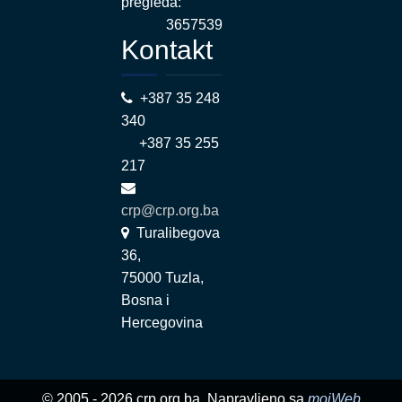
pregleda:
3657539
Kontakt
+387 35 248
340
+387 35 255
217
crp@crp.org.ba
Turalibegova
36,
75000 Tuzla,
Bosna i
Hercegovina
© 2005 - 2026 crp.org.ba. Napravljeno sa
mojWeb