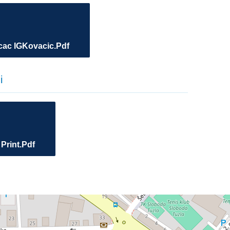
ac IGKovacic.pdf
i
Print.pdf