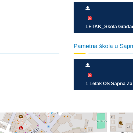
LETAK_Skola Gradac
Pametna škola u Sapn
1 Letak OS Sapna Za 