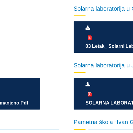
Solarna laboratorija u
03 Letak_ Solarni La
Solarna laboratorija u
smanjeno.pdf
SOLARNA LABORATO
Pametna škola “Ivan 