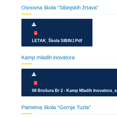
Osnovna škola “Sibinjskih žrtava”
LETAK_Škola SIBINJ.pdf
Kamp mladih inovatora
08 Brošura Br 2 - Kamp Mladih Inovatora_
Pametna škola “Gornja Tuzla”