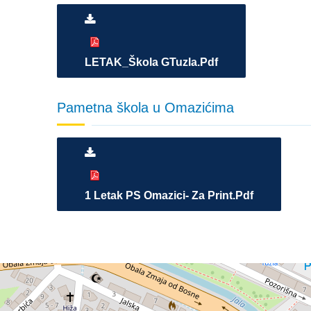
LETAK_Škola GTuzla.pdf
Pametna škola u Omazićima
1 Letak PS Omazici- Za Print.pdf