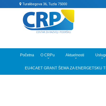
Turalibegova 36, Tuzla 75000
Početna
O CRPu
Aktuelnosti
Uslug
EU4CAET GRANT ŠEMA ZA ENERGETSKU T