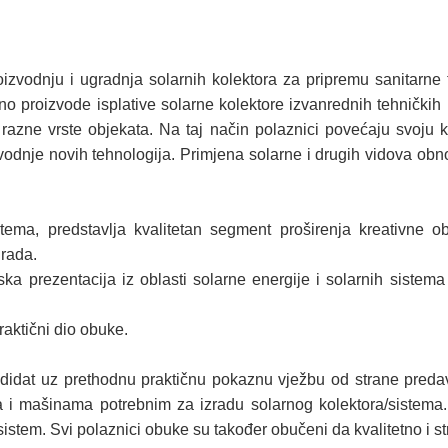
vodnju i ugradnja solarnih kolektora za pripremu sanitarne 
proizvode isplative solarne kolektore izvanrednih tehničkih k
razne vrste objekata. Na taj način polaznici povećaju svoju kon
dnje novih tehnologija. Primjena solarne i drugih vidova obnovl
ema, predstavlja kvalitetan segment proširenja kreativne o
 rada.
ka prezentacija iz oblasti solarne energije i solarnih sistema
raktični dio obuke.
didat uz prethodnu praktičnu pokaznu vježbu od strane predava
a i mašinama potrebnim za izradu solarnog kolektora/sistem
i sistem. Svi polaznici obuke su također obučeni da kvalitetno i st