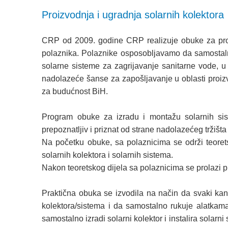
Proizvodnja i ugradnja solarnih kolektora
CRP od 2009. godine CRP realizuje obuke za proiz
polaznika. Polaznike osposobljavamo da samostalno 
solarne sisteme za zagrijavanje sanitarne vode, u 
nadolazeće šanse za zapošljavanje u oblasti proizvo
za budućnost BiH.
Program obuke za izradu i montažu solarnih sist
prepoznatljiv i priznat od strane nadolazećeg tržišta
Na početku obuke, sa polaznicima se održi teorets
solarnih kolektora i solarnih sistema.
Nakon teoretskog dijela sa polaznicima se prolazi p
Praktična obuka se izvodila na način da svaki kan
kolektora/sistema i da samostalno rukuje alatkam
samostalno izradi solarni kolektor i instalira solarn