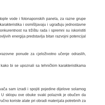
tople vode i fotonaponskih panela, za razne grupe
arakteristika i osmišljavaju i ugrađuju jednostavne
kurentnost na tržištu rada i spremni su iskoristiti
jivih energija predstavlja bitan razvojni potencijal
brazovne ponude za cjeloživotno učenje odraslih,
 kako bi se upoznali sa tehničkim karakteristikama
ča sam izradi i spojiti pojedine dijelove solarnog
a. U sklopu ove obuke svaki polaznik je obučen da
ručno koriste alate pri obradi materijala potrebnih za