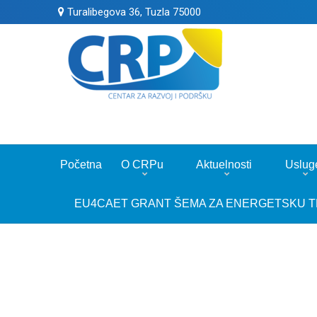
Turalibegova 36, Tuzla 75000
Početna
O CRPu
Aktuelnosti
Uslug
EU4CAET GRANT ŠEMA ZA ENERGETSKU T