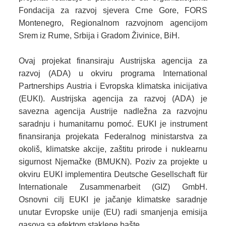
Fondacija za razvoj sjevera Crne Gore, FORS
Montenegro, Regionalnom razvojnom agencijom
Srem iz Rume, Srbija i Gradom Živinice, BiH.
Ovaj projekat finansiraju Austrijska agencija za
razvoj (ADA) u okviru programa International
Partnerships Austria i Evropska klimatska inicijativa
(EUKI). Austrijska agencija za razvoj (ADA) je
savezna agencija Austrije nadležna za razvojnu
saradnju i humanitarnu pomoć. EUKI je instrument
finansiranja projekata Federalnog ministarstva za
okoliš, klimatske akcije, zaštitu prirode i nuklearnu
sigurnost Njemačke (BMUKN). Poziv za projekte u
okviru EUKI implementira Deutsche Gesellschaft für
Internationale Zusammenarbeit (GIZ) GmbH.
Osnovni cilj EUKI je jačanje klimatske saradnje
unutar Evropske unije (EU) radi smanjenja emisija
gasova sa efektom staklene bašte.