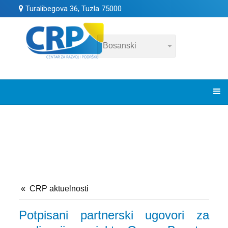
Turalibegova 36, Tuzla 75000
CRP aktuelnosti
Potpisani partnerski ugovori za