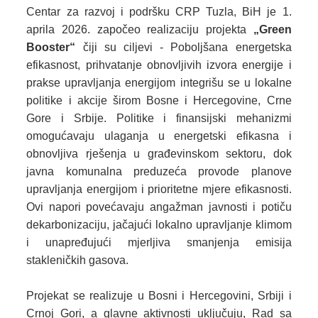
Centar za razvoj i podršku CRP Tuzla, BiH je 1.
aprila 2026. započeo realizaciju projekta
„Green
Booster“
čiji su ciljevi - Poboljšana energetska
efikasnost, prihvatanje obnovljivih izvora energije i
prakse upravljanja energijom integrišu se u lokalne
politike i akcije širom Bosne i Hercegovine, Crne
Gore i Srbije. Politike i finansijski mehanizmi
omogućavaju ulaganja u energetski efikasna i
obnovljiva rješenja u građevinskom sektoru, dok
javna komunalna preduzeća provode planove
upravljanja energijom i prioritetne mjere efikasnosti.
Ovi napori povećavaju angažman javnosti i potiču
dekarbonizaciju, jačajući lokalno upravljanje klimom
i unapređujući mjerljiva smanjenja emisija
stakleničkih gasova.
Projekat se realizuje u Bosni i Hercegovini, Srbiji i
Crnoj Gori, a glavne aktivnosti uključuju, Rad sa