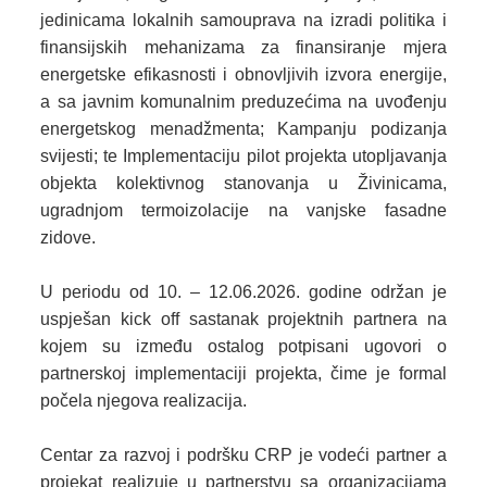
jedinicama lokalnih samouprava na izradi politika i
finansijskih mehanizama za finansiranje mjera
energetske efikasnosti i obnovljivih izvora energije,
a sa javnim komunalnim preduzećima na uvođenju
energetskog menadžmenta; Kampanju podizanja
svijesti; te Implementaciju pilot projekta utopljavanja
objekta kolektivnog stanovanja u Živinicama,
ugradnjom termoizolacije na vanjske fasadne
zidove.
U periodu od 10. – 12.06.2026. godine održan je
uspješan kick off sastanak projektnih partnera na
kojem su između ostalog potpisani ugovori o
partnerskoj implementaciji projekta, čime je formal
počela njegova realizacija.
Centar za razvoj i podršku CRP je vodeći partner a
projekat realizuje u partnerstvu sa organizacijama