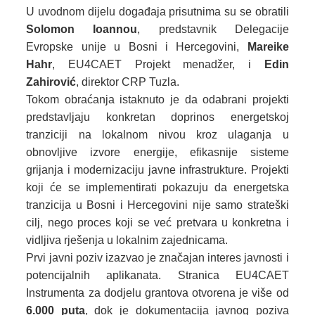
U uvodnom dijelu događaja prisutnima su se obratili
Solomon Ioannou
, predstavnik Delegacije
Evropske unije u Bosni i Hercegovini,
Mareike
Hahr
, EU4CAET Projekt menadžer, i
Edin
Zahirović
, direktor CRP Tuzla.
Tokom obraćanja istaknuto je da odabrani projekti
predstavljaju konkretan doprinos energetskoj
tranziciji na lokalnom nivou kroz ulaganja u
obnovljive izvore energije, efikasnije sisteme
grijanja i modernizaciju javne infrastrukture. Projekti
koji će se implementirati pokazuju da energetska
tranzicija u Bosni i Hercegovini nije samo strateški
cilj, nego proces koji se već pretvara u konkretna i
vidljiva rješenja u lokalnim zajednicama.
Prvi javni poziv izazvao je značajan interes javnosti i
potencijalnih aplikanata. Stranica EU4CAET
Instrumenta za dodjelu grantova otvorena je više od
6.000 puta
, dok je dokumentacija javnog poziva