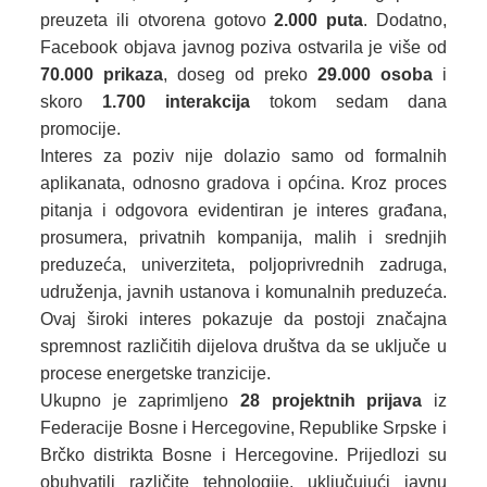
preuzeta ili otvorena gotovo
2.000 puta
. Dodatno,
Facebook objava javnog poziva ostvarila je više od
70.000 prikaza
, doseg od preko
29.000 osoba
i
skoro
1.700 interakcija
tokom sedam dana
promocije.
Interes za poziv nije dolazio samo od formalnih
aplikanata, odnosno gradova i općina. Kroz proces
pitanja i odgovora evidentiran je interes građana,
prosumera, privatnih kompanija, malih i srednjih
preduzeća, univerziteta, poljoprivrednih zadruga,
udruženja, javnih ustanova i komunalnih preduzeća.
Ovaj široki interes pokazuje da postoji značajna
spremnost različitih dijelova društva da se uključe u
procese energetske tranzicije.
Ukupno je zaprimljeno
28 projektnih prijava
iz
Federacije Bosne i Hercegovine, Republike Srpske i
Brčko distrikta Bosne i Hercegovine. Prijedlozi su
obuhvatili različite tehnologije, uključujući javnu