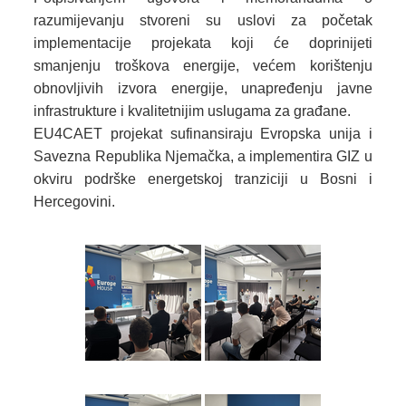
razumijevanju stvoreni su uslovi za početak
implementacije projekata koji će doprinijeti
smanjenju troškova energije, većem korištenju
obnovljivih izvora energije, unapređenju javne
infrastrukture i kvalitetnijim uslugama za građane.
EU4CAET projekat sufinansiraju Evropska unija i
Savezna Republika Njemačka, a implementira GIZ u
okviru podrške energetskoj tranziciji u Bosni i
Hercegovini.