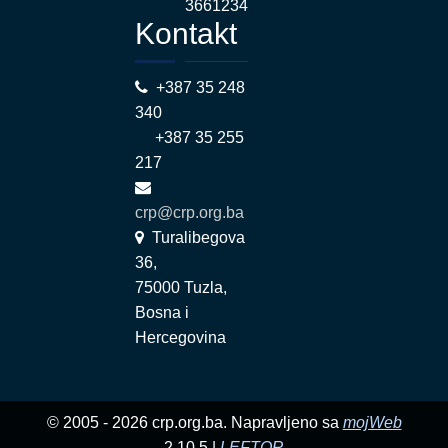
3661234
Kontakt
+387 35 248
340
+387 35 255
217
crp@crp.org.ba
Turalibegova
36,
75000 Tuzla,
Bosna i
Hercegovina
© 2005 - 2026 crp.org.ba. Napravljeno sa
mojWeb
2.10.5 |
LEFTOR