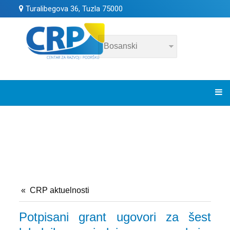
Turalibegova 36, Tuzla 75000
CRP aktuelnosti
Potpisani grant ugovori za šest