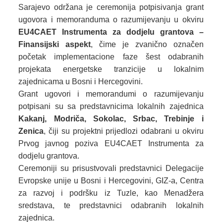
Sarajevo održana je ceremonija potpisivanja grant
ugovora i memoranduma o razumijevanju u okviru
EU4CAET Instrumenta za dodjelu grantova –
Finansijski aspekt
, čime je zvanično označen
početak implementacione faze šest odabranih
projekata energetske tranzicije u lokalnim
zajednicama u Bosni i Hercegovini.
Grant ugovori i memorandumi o razumijevanju
potpisani su sa predstavnicima lokalnih zajednica
Kakanj, Modriča, Sokolac, Srbac, Trebinje i
Zenica
, čiji su projektni prijedlozi odabrani u okviru
Prvog javnog poziva EU4CAET Instrumenta za
dodjelu grantova.
Ceremoniji su prisustvovali predstavnici Delegacije
Evropske unije u Bosni i Hercegovini, GIZ-a, Centra
za razvoj i podršku iz Tuzle, kao Menadžera
sredstava, te predstavnici odabranih lokalnih
zajednica.