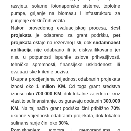
rasvjetu, solarne fotonaponske sisteme, toplotne
pumpe, grijanje na biomasu i infrastrukturu za
punjenje električnih vozila.
Nakon provedenog evaluacijskog procesa,
šest
projekata
je odabrano za grant podršku,
pet
projekata
ostaje na rezervnoj listi, dok
sedamnaest
aplikacija
nije odabrano ili je diskvalifikovano jer
nisu u potpunosti ispunile uslove prihvatljivosti,
tehničke spremnosti, finansijske usklađenosti ili
evaluacijske kriterije poziva.
Ukupna procijenjena vrijednost odabranih projekata
iznosi oko
1 milion KM
. Od toga grant sredstva
iznose oko
700.000 KM
, dok lokalne zajednice kroz
vlastito sufinansiranje, osiguravaju dodatnih
300.000
KM
. Na taj način grant podrška čini približno
70%
ukupne vrijednosti odabranih projekata, dok lokalno
sufinansiranje čini oko
30%
.
Potpisivanjem ugovora i memoranduma o