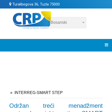
Turalibegova 36, Tuzla 75000
INTERREG-SMART STEP
Održan treći menadžment