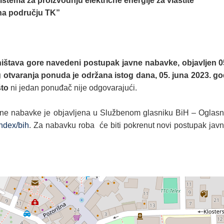
tema za proizvodnju električne energije za vlastite
 na području TK
”
ništava gore navedeni postupak javne nabavke, objavljen
og otvaranja ponuda je održana istog dana, 05. juna 2023. 
što
ni jedan ponuđač nije odgovarajući.
ne nabavke je objavljena u Službenom glasniku BiH – Oglasnik
index/bih
. Za nabavku roba će biti pokrenut novi postupak jav