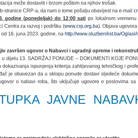
cija može dostaviti i brzom poštom na njihov trošak.
b-stranice CRP-a, da nam o tome pošalju obavijest na e-mail
c
23. godine (ponedeljak) do 12:00 sati
po lokalnom vremenu u
ci Centra za razvoj i podršku (
www.crp.org.ba
). Objava ugovor
 od 16. juna 2023. godine, na
http://www.sluzbenilist.ba/Oglasi/
jiv završen ugovor o Nabavci i ugradnji opreme i rekonstruk
ače, u dijelu 13. SADRŽAJ PONUDE – DOKUMENTI KOJE PON
u dokazivanja ispunjenja kriterija zahtijevanog tehničkog i pr
uđač je obavezan da u sklopu ponude dostavi sljedeće dokume
ovor o nabavi roba, što uključuje ugovore o poslovima sa i
TUPKA JAVNE NABAV