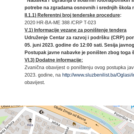
“
Nabavka i ugradnja 8 solarnih fotonaponskih sis
potrebe na zgradama osnovnih i srednjih škola
II.1.1) Referentni broj tenderske procedure
:
2020 HR-BA-ME 388 /CRP T-023
V.1) Informacije vezane za poništenje tendera
Udruženje Centar za razvoj i podršku (CRP) po
05. juni 2023. godine do 12:00 sati. Sesija javn
Postupak javne nabavke je poništen zbog toga 
VI.3) Dodatne informacije:
Zvanična obavijest o poništenju ovog postupka jav
2023. godine, na
http://www.sluzbenilist.ba/Oglasi/
obavijest.