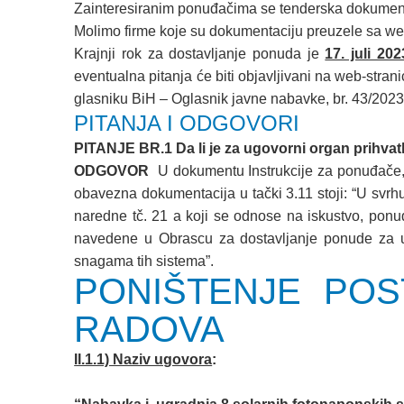
Zainteresiranim ponuđačima se tenderska dokumenta
Molimo firme koje su dokumentaciju preuzele sa we
Krajnji rok za dostavljanje ponuda je
17. juli 20
eventualna pitanja će biti objavljivani na web-strani
glasniku BiH – Oglasnik javne nabavke, br. 43/2023
PITANJA I ODGOVORI
PITANJE BR.1 Da li je za ugovorni organ prihvatl
ODGOVOR
U dokumentu Instrukcije za ponuđ
obavezna dokumentacija u tački 3.11 stoji: “U svrh
naredne tč. 21 a koji se odnose na iskustvo, pon
navedene u Obrascu za dostavljanje ponude za ug
snagama tih sistema”.
PONIŠTENJE POS
RADOVA
II.1.1) Naziv ugovora
: