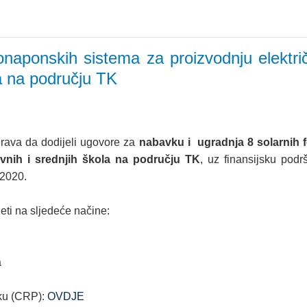
onaponskih sistema za proizvodnju električ
a na području TK
rava da dodijeli ugovore za
nabavku i ugradnja 8 solarnih 
vnih i srednjih škola na području TK
, uz finansijsku pod
-2020.
ti na sljedeće načine:
a
šku (CRP):
OVDJE