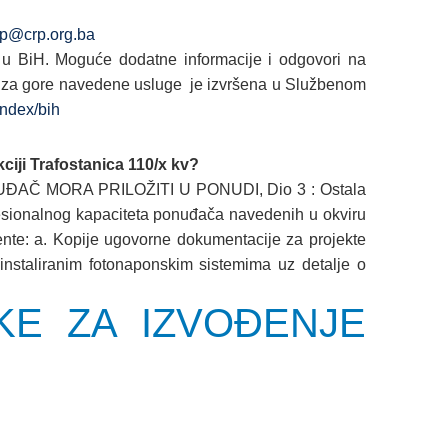
rp@crp.org.ba
 BiH. Moguće dodatne informacije i odgovori na
a za gore navedene usluge je izvršena u Službenom
index/bih
ciji Trafostanica 110/x kv?
UĐAČ MORA PRILOŽITI U PONUDI, Dio 3 : Ostala
ofesionalnog kapaciteta ponuđača navedenih u okviru
nte: a. Kopije ugovorne dokumentacije za projekte
nstaliranim fotonaponskim sistemima uz detalje o
KE ZA IZVOĐENJE