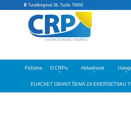
Turalibegova 36, Tuzla 75000
Početna
O CRPu
Aktuelnosti
Uslug
EU4CAET GRANT ŠEMA ZA ENERGETSKU T