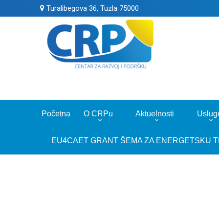
Turalibegova 36, Tuzla 75000
Početna
O CRPu
Aktuelnosti
Uslug
EU4CAET GRANT ŠEMA ZA ENERGETSKU T