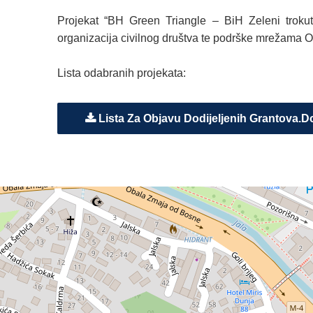
Projekat “BH Green Triangle – BiH Zeleni troku
organizacija civilnog društva te podrške mrežama OC
Lista odabranih projekata:
Lista Za Objavu Dodijeljenih Grantova.d