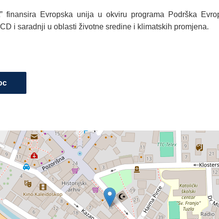
t” finansira Evropska unija u okviru programa
Podrška Evro
D i saradnji u oblasti životne sredine i klimatskih promjena
.
oc