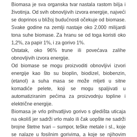
Biomasa je sva organska tvar nastala rastom bilja i
životinja. Od svih obnovljivih izvora energije, najveći
se doprinos u bližoj budućnosti očekuje od biomase.
Svake godine na zemlji nastaje oko 2.000 milijardi
tona suhe biomase. Za hranu se od toga koristi oko
1,2%, za papir 1%, i za gorivo 1%.
Ostatak, oko 96% trune ili povećava zalihe
obnovljivih izvora energije.
Od biomase se mogu proizvoditi obnovljivi izvori
energije kao što su bioplin, biodizel, biobenzin,
(etanol) a suha masa se može mljeti u sitne
komadiće pelete, koji se mogu spaljivati u
automatiziranim pećima za proizvodnju topline i
električne energije.
Biomasa je vrlo prihvatljivo gorivo s gledišta uticaja
na okoliš jer sadrži vrlo malo ili čak uopšte ne sadrži
brojne štetne tvari – sumpor, teške metale i sl., koje
se nalaze u fosilnim gorivima, a koje se njihovim