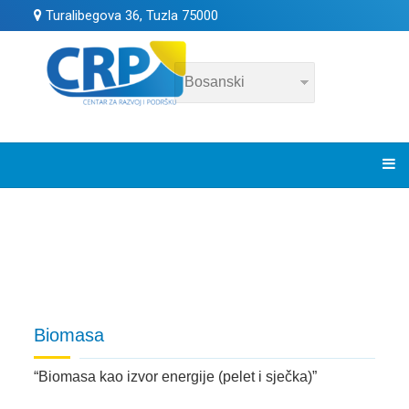
Turalibegova 36, Tuzla 75000
Biomasa
“Biomasa kao izvor energije (pelet i sječka)”